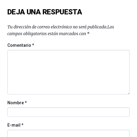
del
DEJA UNA RESPUESTA
16
de
septiembre
Tu dirección de correo electrónico no será publicada.
Los
al
campos obligatorios están marcados con
*
4
de
Comentario
*
octubre.
La
iniciativa,
organizada
por
la
Cátedra…
Nombre
*
E-mail
*