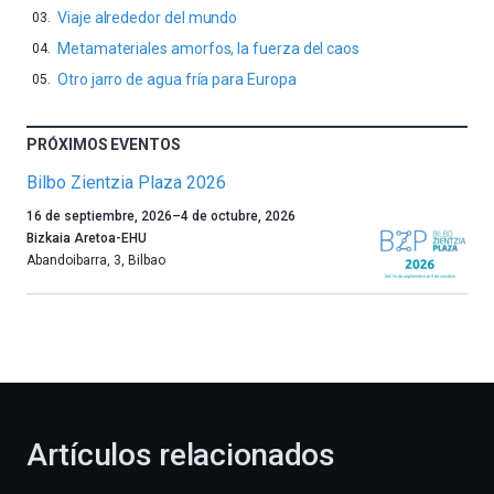
Viaje alrededor del mundo
Metamateriales amorfos, la fuerza del caos
Otro jarro de agua fría para Europa
PRÓXIMOS EVENTOS
Bilbo Zientzia Plaza 2026
Un
16 de septiembre, 2026
–
4 de octubre, 2026
año
Bizkaia Aretoa-EHU
más,
Abandoibarra, 3
,
Bilbao
Bilbao
dará
la
bienvenida
al
otoño
con
la
Artículos relacionados
celebración
de