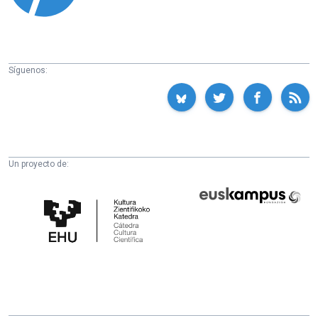
Síguenos:
Un proyecto de:
Cátedra
Euskampus
de
Fundazioa
Cultura
Científica
de
la
UPV/EHU