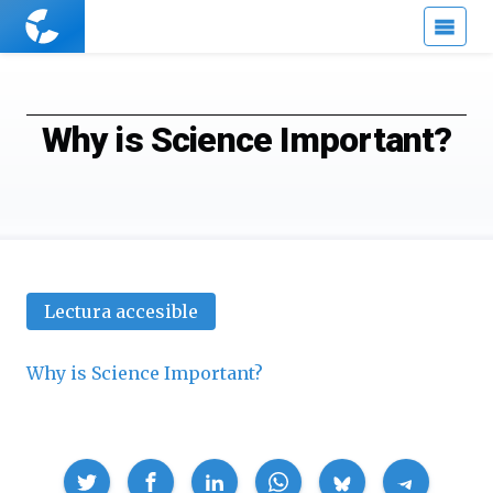
Cuaderno
de
Cultura
Científica
Why is Science Important?
Lectura accesible
Why is Science Important?
Compartir