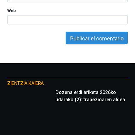
Web
Otros
proyectos
ZIENTZIA KAIERA
Dozena erdi ariketa 2026ko
udarako (2): trapezioaren aldea