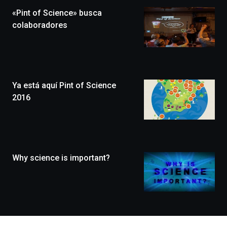
la
«Pint of Science» busca
novena
edición
colaboradores
de
Bilbo
Zientzia
Plaza
(BZP),
Ya está aquí Pint of Science
un
festival
2016
que
llenará
la
ciudad
de
monólogos,
Why science is important?
exposiciones,
conferencias,
docufórums
y
espectáculos
de
ciencia