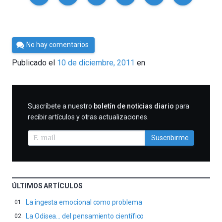
Por
No hay comentarios
Cultura
Publicado el
10 de diciembre, 2011
en
Cientifica
SUSCRIBIRME
Suscríbete a nuestro
boletín de noticias diario
para
recibir artículos y otras actualizaciones.
Suscribirme
ÚLTIMOS ARTÍCULOS
La ingesta emocional como problema
La Odisea… del pensamiento científico