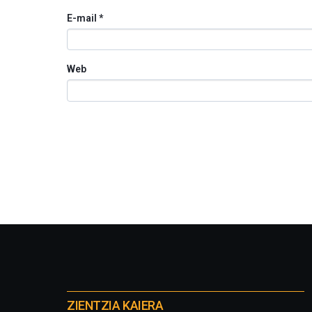
E-mail
*
Web
Otros
proyectos
ZIENTZIA KAIERA