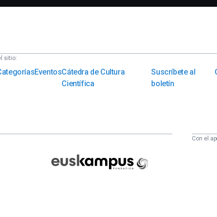
 sitio:
Categorías
Eventos
Cátedra de Cultura
Suscríbete al
Científica
boletín
Con el ap
Euskampus
Fundazioa