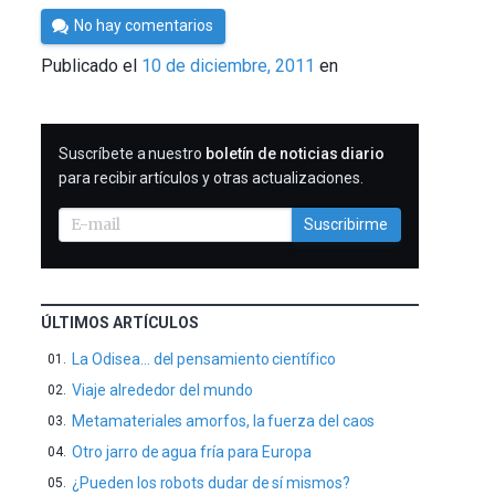
Por
No hay comentarios
Cultura
Publicado el
10 de diciembre, 2011
en
Cientifica
SUSCRIBIRME
Suscríbete a nuestro
boletín de noticias diario
para recibir artículos y otras actualizaciones.
Suscribirme
ÚLTIMOS ARTÍCULOS
La Odisea… del pensamiento científico
Viaje alrededor del mundo
Metamateriales amorfos, la fuerza del caos
Otro jarro de agua fría para Europa
¿Pueden los robots dudar de sí mismos?