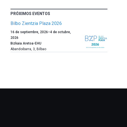
PRÓXIMOS EVENTOS
Bilbo Zientzia Plaza 2026
Un
16 de septiembre, 2026
–
4 de octubre,
año
2026
más,
Bizkaia Aretoa-EHU
Bilbao
Abandoibarra, 3
,
Bilbao
dará
la
bienvenida
al
otoño
con
la
celebración
de
la
novena
edición
de