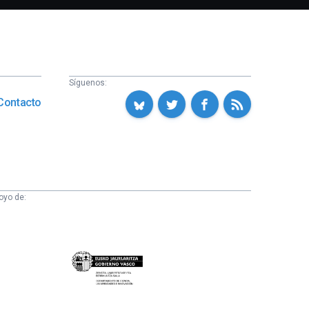
Síguenos:
Contacto
oyo de:
Eusko
Jaurlaritza
-
Zientzia,