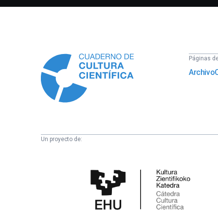
Información
Páginas del
Archivo
Un proyecto de:
Cátedra
de
Cultura
Científica
de
la