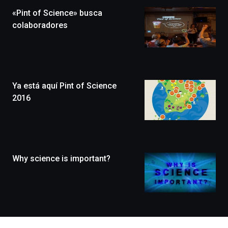
la
«Pint of Science» busca
novena
edición
colaboradores
de
Bilbo
Zientzia
Plaza
(BZP),
Ya está aquí Pint of Science
un
festival
2016
que
llenará
la
ciudad
de
monólogos,
Why science is important?
exposiciones,
conferencias,
docufórums
y
espectáculos
de
ciencia