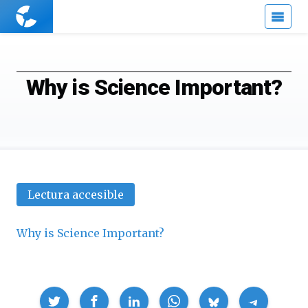
Cuaderno
de
Cultura
Científica
Why is Science Important?
Lectura accesible
Why is Science Important?
Compartir