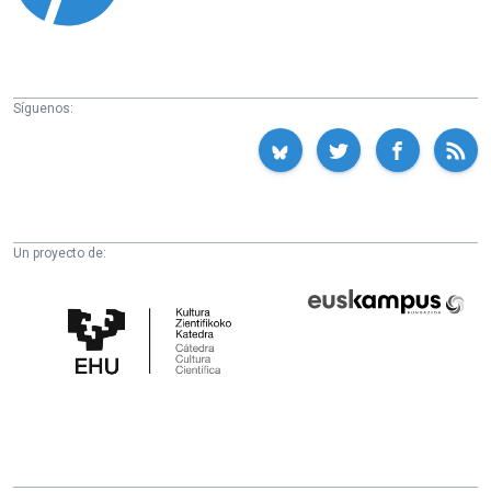
Síguenos:
Un proyecto de:
Cátedra
Euskampus
de
Fundazioa
Cultura
Científica
de
la
UPV/EHU