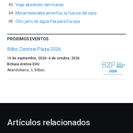
Viaje alrededor del mundo
Metamateriales amorfos, la fuerza del caos
Otro jarro de agua fría para Europa
PRÓXIMOS EVENTOS
Bilbo Zientzia Plaza 2026
Un
16 de septiembre, 2026
–
4 de octubre, 2026
año
Bizkaia Aretoa-EHU
más,
Abandoibarra, 3
,
Bilbao
Bilbao
dará
la
bienvenida
al
otoño
con
la
Artículos relacionados
celebración
de