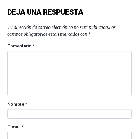
del
DEJA UNA RESPUESTA
16
de
septiembre
Tu dirección de correo electrónico no será publicada.
Los
al
campos obligatorios están marcados con
*
4
de
Comentario
*
octubre.
La
iniciativa,
organizada
por
la
Cátedra…
Nombre
*
E-mail
*