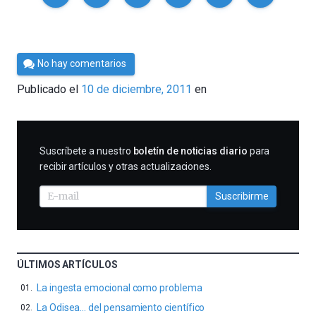
Por
No hay comentarios
Cultura
Publicado el
10 de diciembre, 2011
en
Cientifica
SUSCRIBIRME
Suscríbete a nuestro
boletín de noticias diario
para
recibir artículos y otras actualizaciones.
Suscribirme
ÚLTIMOS ARTÍCULOS
La ingesta emocional como problema
La Odisea… del pensamiento científico