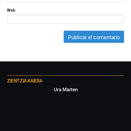
Web
Otros
proyectos
ZIENTZIA KAIERA
Ura Marten