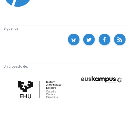
Síguenos:
Un proyecto de:
Cátedra
Euskampus
de
Fundazioa
Cultura
Científica
de
la
UPV/EHU