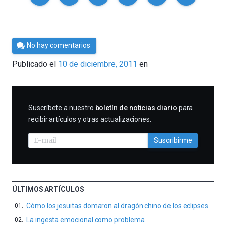
Por
No hay comentarios
Cultura
Publicado el
10 de diciembre, 2011
en
Cientifica
SUSCRIBIRME
Suscríbete a nuestro
boletín de noticias diario
para
recibir artículos y otras actualizaciones.
Suscribirme
ÚLTIMOS ARTÍCULOS
Cómo los jesuitas domaron al dragón chino de los eclipses
La ingesta emocional como problema