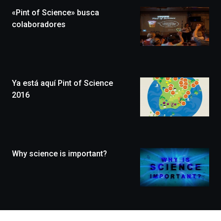
la
«Pint of Science» busca
novena
edición
colaboradores
de
Bilbo
Zientzia
Plaza
(BZP),
Ya está aquí Pint of Science
un
festival
2016
que
llenará
la
ciudad
de
monólogos,
Why science is important?
exposiciones,
conferencias,
docufórums
y
espectáculos
de
ciencia