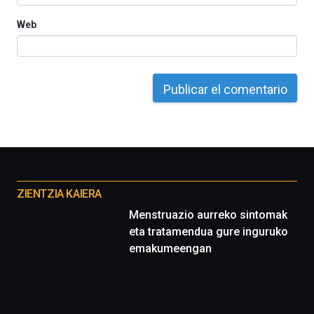
Web
Otros
proyectos
ZIENTZIA KAIERA
Menstruazio aurreko sintomak
eta tratamendua gure inguruko
emakumeengan