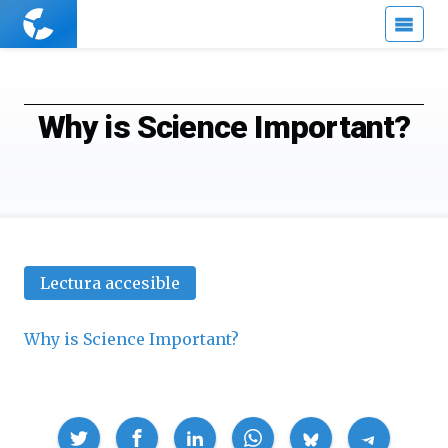
Cuaderno
de
Cultura
Científica
Why is Science Important?
Lectura accesible
Why is Science Important?
Compartir