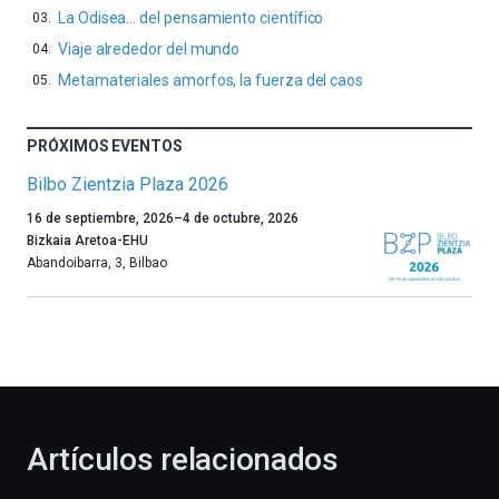
La Odisea… del pensamiento científico
Viaje alrededor del mundo
Metamateriales amorfos, la fuerza del caos
PRÓXIMOS EVENTOS
Bilbo Zientzia Plaza 2026
Un
16 de septiembre, 2026
–
4 de octubre, 2026
año
Bizkaia Aretoa-EHU
más,
Abandoibarra, 3
,
Bilbao
Bilbao
dará
la
bienvenida
al
otoño
con
la
Artículos relacionados
celebración
de