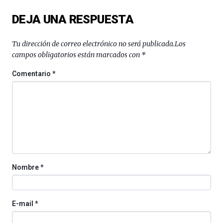
del
DEJA UNA RESPUESTA
16
de
septiembre
Tu dirección de correo electrónico no será publicada.
Los
al
campos obligatorios están marcados con
*
4
de
Comentario
*
octubre.
La
iniciativa,
organizada
por
la
Cátedra…
Nombre
*
E-mail
*