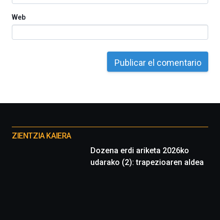
Web
Otros
proyectos
ZIENTZIA KAIERA
Dozena erdi ariketa 2026ko
udarako (2): trapezioaren aldea