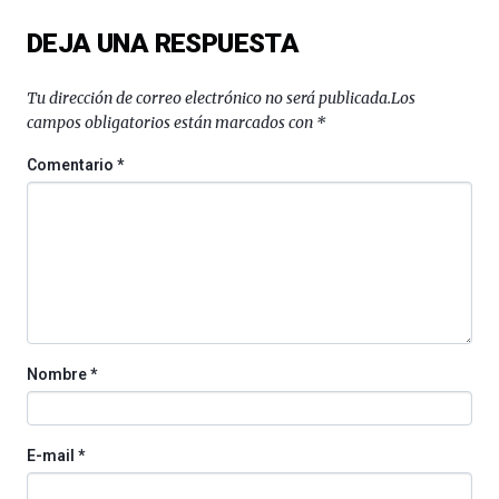
del
DEJA UNA RESPUESTA
16
de
septiembre
Tu dirección de correo electrónico no será publicada.
Los
al
campos obligatorios están marcados con
*
4
de
Comentario
*
octubre.
La
iniciativa,
organizada
por
la
Cátedra…
Nombre
*
E-mail
*