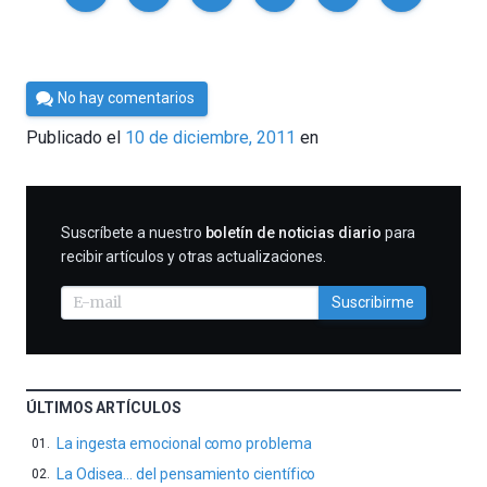
Por
No hay comentarios
Cultura
Publicado el
10 de diciembre, 2011
en
Cientifica
SUSCRIBIRME
Suscríbete a nuestro
boletín de noticias diario
para
recibir artículos y otras actualizaciones.
Suscribirme
ÚLTIMOS ARTÍCULOS
La ingesta emocional como problema
La Odisea… del pensamiento científico