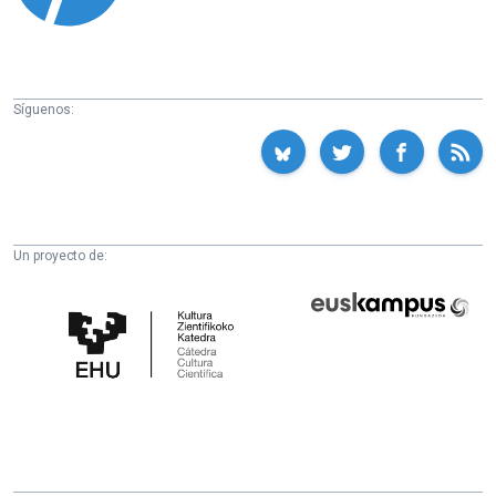
Síguenos:
Un proyecto de:
Cátedra
Euskampus
de
Fundazioa
Cultura
Científica
de
la
UPV/EHU