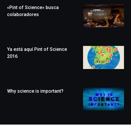
la
«Pint of Science» busca
novena
edición
colaboradores
de
Bilbo
Zientzia
Plaza
(BZP),
Ya está aquí Pint of Science
un
festival
2016
que
llenará
la
ciudad
de
monólogos,
Why science is important?
exposiciones,
conferencias,
docufórums
y
espectáculos
de
ciencia