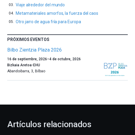
Viaje alrededor del mundo
Metamateriales amorfos, la fuerza del caos
Otro jarro de agua fría para Europa
PRÓXIMOS EVENTOS
Bilbo Zientzia Plaza 2026
Un
16 de septiembre, 2026
–
4 de octubre, 2026
año
Bizkaia Aretoa-EHU
más,
Abandoibarra, 3
,
Bilbao
Bilbao
dará
la
bienvenida
al
otoño
con
la
Artículos relacionados
celebración
de