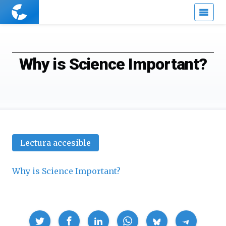
Cuaderno
de
Cultura
Científica
Why is Science Important?
Lectura accesible
Why is Science Important?
Compartir