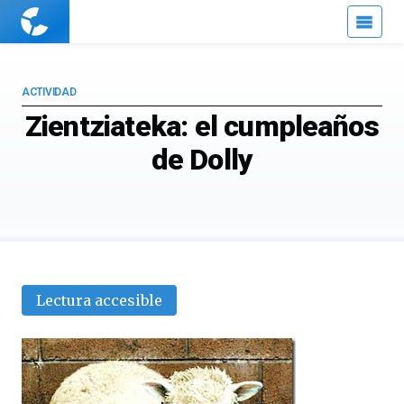
Cuaderno
de
Cultura
Científica
ACTIVIDAD
Zientziateka: el cumpleaños
de Dolly
Lectura accesible