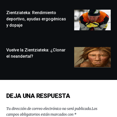
Plaza
(BZP),
Zientziateka: Rendimiento
un
festival
deportivo, ayudas ergogénicas
que
y dopaje
llenará
la
ciudad
de
monólogos,
Vuelve la Zientziateka: ¿Clonar
exposiciones,
el neandertal?
conferencias,
docufórums
y
espectáculos
de
ciencia
del
DEJA UNA RESPUESTA
16
de
septiembre
Tu dirección de correo electrónico no será publicada.
Los
al
campos obligatorios están marcados con
*
4