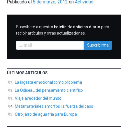
Publicado el
5 de marzo, 2012
en
Actividad
Cientifica
SUSCRIBIRME
Suscríbete a nuestro
boletín de noticias diario
para
recibir artículos y otras actualizaciones.
Suscribirme
ÚLTIMOS ARTÍCULOS
La ingesta emocional como problema
La Odisea… del pensamiento científico
Viaje alrededor del mundo
Metamateriales amorfos, la fuerza del caos
Otro jarro de agua fría para Europa