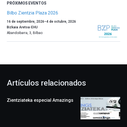
PRÓXIMOS EVENTOS
Bilbo Zientzia Plaza 2026
Un
16 de septiembre, 2026
–
4 de octubre, 2026
año
Bizkaia Aretoa-EHU
más,
Abandoibarra, 3
,
Bilbao
Bilbao
dará
la
bienvenida
al
otoño
con
la
Artículos relacionados
celebración
de
la
Zientziateka especial Amazings
novena
edición
de
Bilbo
Zientzia