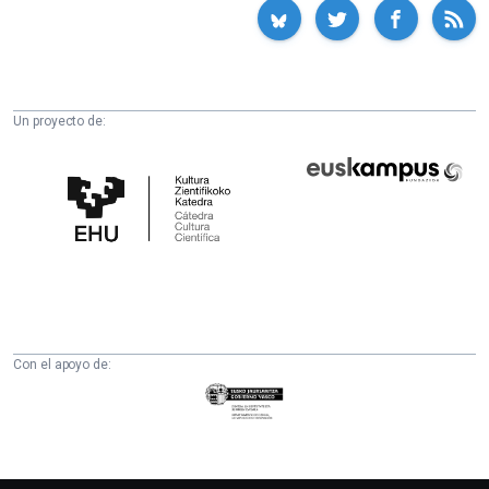
Un proyecto de:
Cátedra
Euskampus
de
Fundazioa
Cultura
Científica
de
la
UPV/EHU
Con el apoyo de:
Eusko
Jaurlaritza
-
Zientzia,