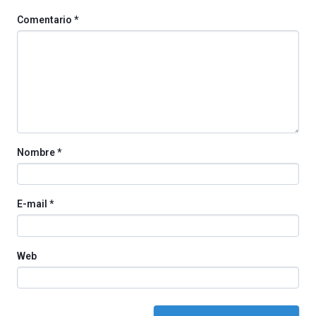
de
Comentario
*
octubre.
La
iniciativa,
organizada
por
la
Cátedra…
Nombre
*
E-mail
*
Web