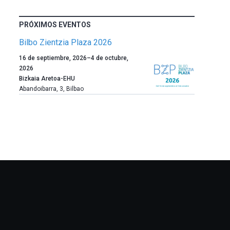
PRÓXIMOS EVENTOS
Bilbo Zientzia Plaza 2026
Un
16 de septiembre, 2026
–
4 de octubre,
año
2026
más,
Bizkaia Aretoa-EHU
Bilbao
Abandoibarra, 3
,
Bilbao
dará
la
bienvenida
al
otoño
con
la
celebración
de
la
novena
edición
de