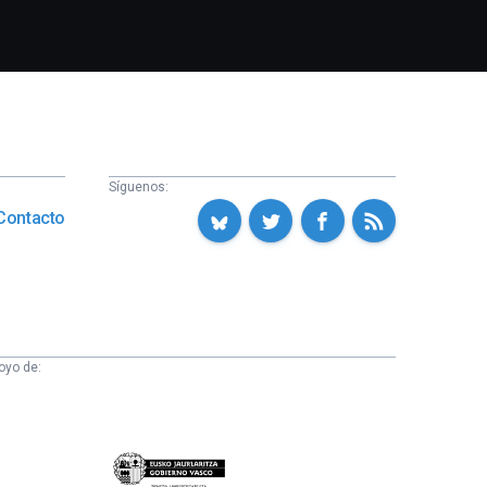
Síguenos:
Contacto
oyo de:
Eusko