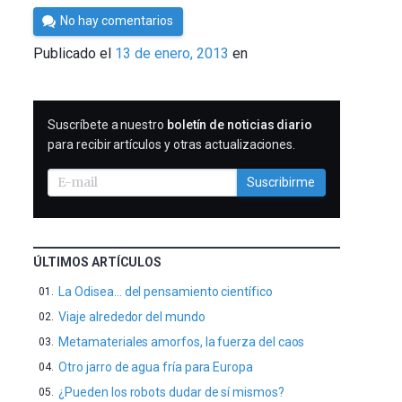
Por
No hay comentarios
Cultura
Publicado el
13 de enero, 2013
en
Cientifica
SUSCRIBIRME
Suscríbete a nuestro
boletín de noticias diario
para recibir artículos y otras actualizaciones.
Suscribirme
ÚLTIMOS ARTÍCULOS
La Odisea… del pensamiento científico
Viaje alrededor del mundo
Metamateriales amorfos, la fuerza del caos
Otro jarro de agua fría para Europa
¿Pueden los robots dudar de sí mismos?