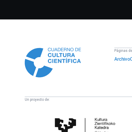
Información
Páginas del
Archivo
Un proyecto de:
Cátedra
de
Cultura
Científica