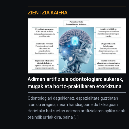
Otros
proyectos
ZIENTZIA KAIERA
Adimen artifiziala odontologian: aukerak,
mugak eta hortz-praktikaren etorkizuna
Odontologiari dagokionez, espezialitate guztietan
izan du eragina, neurri handiagoan edo txikiagoan.
Horietako batzuetan adimen artifizialaren aplikazioak
oraindik urriak dira, baina [...]