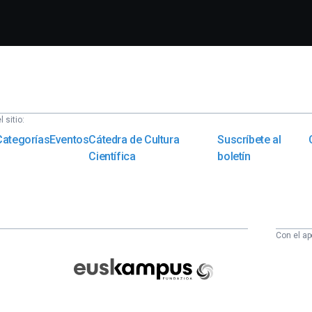
 sitio:
Categorías
Eventos
Cátedra de Cultura
Suscríbete al
Científica
boletín
Con el ap
Euskampus
Fundazioa