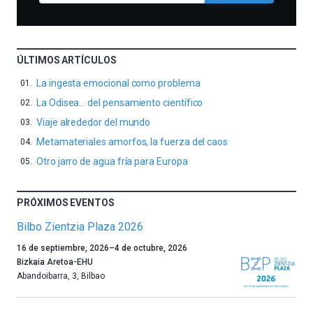
ÚLTIMOS ARTÍCULOS
La ingesta emocional como problema
La Odisea… del pensamiento científico
Viaje alrededor del mundo
Metamateriales amorfos, la fuerza del caos
Otro jarro de agua fría para Europa
PRÓXIMOS EVENTOS
Bilbo Zientzia Plaza 2026
Un
16 de septiembre, 2026
–
4 de octubre, 2026
año
Bizkaia Aretoa-EHU
más,
Abandoibarra, 3
,
Bilbao
Bilbao
dará