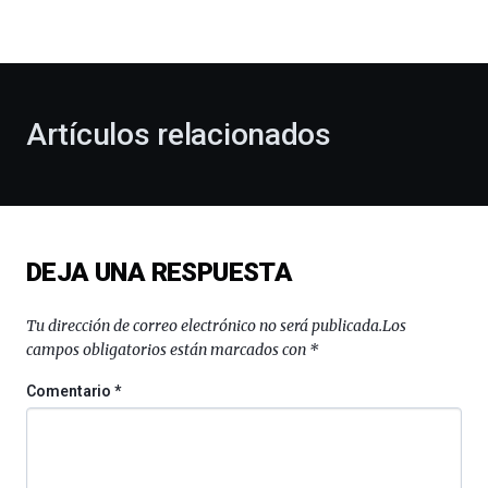
la
bienvenida
al
otoño
con
la
Artículos relacionados
celebración
de
la
novena
edición
de
DEJA UNA RESPUESTA
Bilbo
Zientzia
Plaza
Tu dirección de correo electrónico no será publicada.
Los
(BZP),
campos obligatorios están marcados con
*
un
festival
Comentario
*
que
llenará
la
ciudad
de