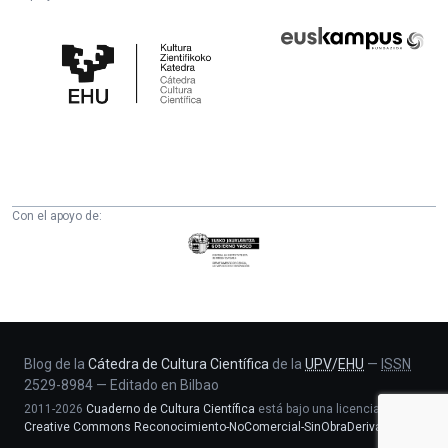
Cátedra
Euskampus
de
Fundazioa
Cultura
Científica
de
la
UPV/EHU
Con el apoyo de:
Eusko
Jaurlaritza
-
Zientzia,
Unibertsitate
eta
Blog de la
Cátedra de Cultura Científica
de la
UPV
/
EHU
—
ISSN
2529-8984
—
Editado en Bilbao
Berrikuntza
2011-2026
Cuaderno de Cultura Científica
está bajo una licencia
saila
Creative Commons Reconocimiento-NoComercial-SinObraDerivada 4.0