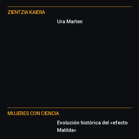
Otros
proyectos
ZIENTZIA KAIERA
Ura Marten
MUJERES CON CIENCIA
Evolución histórica del «efecto
Matilda»