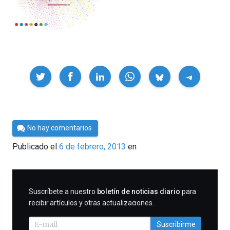
Compartir
Por
No hay comentarios
Cultura
Publicado el
6 de febrero, 2013
en
Cientifica
SUSCRIBIRME
Suscríbete a nuestro
boletín de noticias diario
para
recibir artículos y otras actualizaciones.
Suscribirme