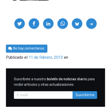
Compartir
Por
No hay comentarios
Cultura
Publicado el
11 de febrero, 2013
en
Cientifica
SUSCRIBIRME
Suscríbete a nuestro
boletín de noticias diario
para
recibir artículos y otras actualizaciones.
Suscribirme