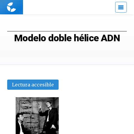
Cuaderno
de
Cultura
Científica
Modelo doble hélice ADN
Lectura accesible