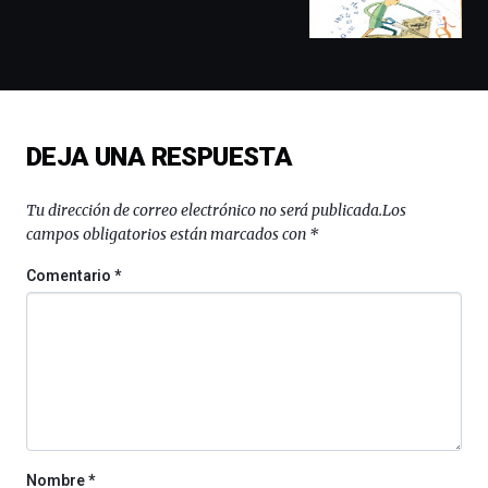
conferencias,
docufórums
y
espectáculos
de
ciencia
del
DEJA UNA RESPUESTA
16
de
septiembre
Tu dirección de correo electrónico no será publicada.
Los
al
campos obligatorios están marcados con
*
4
de
Comentario
*
octubre.
La
iniciativa,
organizada
por
la
Cátedra…
Nombre
*