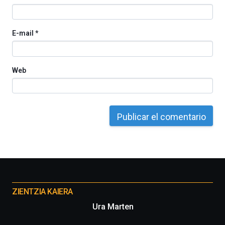
E-mail
*
Web
Otros
proyectos
ZIENTZIA KAIERA
Ura Marten