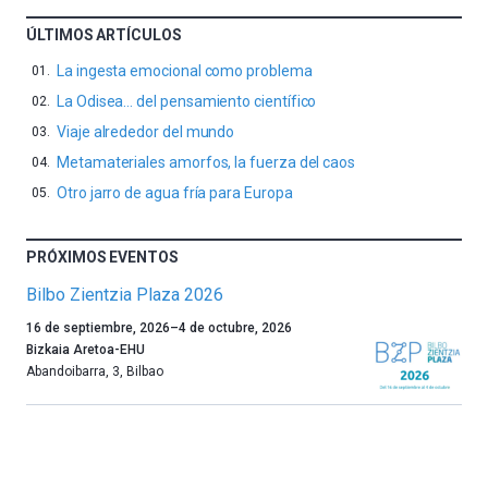
ÚLTIMOS ARTÍCULOS
La ingesta emocional como problema
La Odisea… del pensamiento científico
Viaje alrededor del mundo
Metamateriales amorfos, la fuerza del caos
Otro jarro de agua fría para Europa
PRÓXIMOS EVENTOS
Bilbo Zientzia Plaza 2026
Un
16 de septiembre, 2026
–
4 de octubre, 2026
año
Bizkaia Aretoa-EHU
más,
Abandoibarra, 3
,
Bilbao
Bilbao
dará
la
bienvenida
al