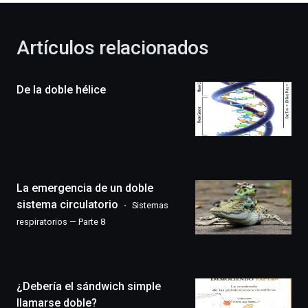
otoño
con
la
Artículos relacionados
celebración
de
la
De la doble hélice
novena
edición
de
Bilbo
Zientzia
Plaza
(BZP),
La emergencia de un doble
un
festival
sistema circulatorio
Sistemas
que
respiratorios — Parte 8
llenará
la
ciudad
de
monólogos,
¿Debería el sándwich simple
exposiciones,
llamarse doble?