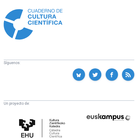
Información
Síguenos:
Un proyecto de:
Cátedra
Euskampus
de
Fundazioa
Cultura
Científica