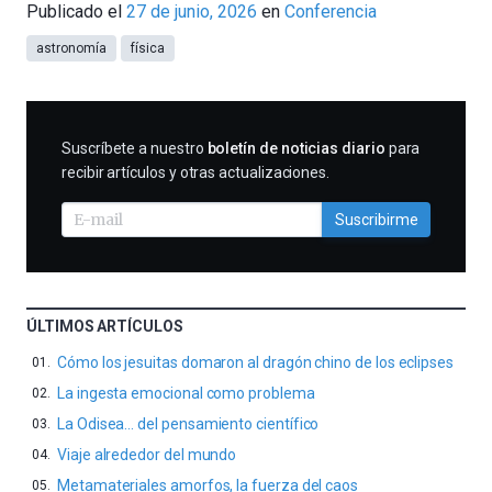
Publicado el
27 de junio, 2026
en
Conferencia
Tomé
astronomía
física
SUSCRIBIRME
Suscríbete a nuestro
boletín de noticias diario
para
recibir artículos y otras actualizaciones.
Suscribirme
ÚLTIMOS ARTÍCULOS
Cómo los jesuitas domaron al dragón chino de los eclipses
La ingesta emocional como problema
La Odisea… del pensamiento científico
Viaje alrededor del mundo
Metamateriales amorfos, la fuerza del caos