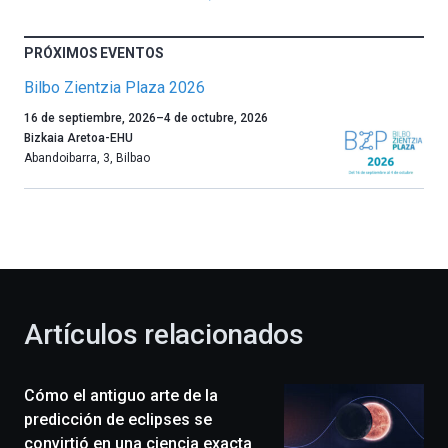
PRÓXIMOS EVENTOS
Bilbo Zientzia Plaza 2026
Un
16 de septiembre, 2026
–
4 de octubre, 2026
año
Bizkaia Aretoa-EHU
más,
Abandoibarra, 3
,
Bilbao
Bilbao
dará
la
bienvenida
al
otoño
con
la
Artículos relacionados
celebración
de
la
Cómo el antiguo arte de la
novena
edición
predicción de eclipses se
de
convirtió en una ciencia exacta