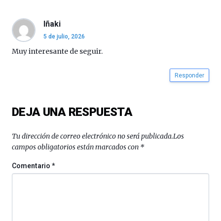
septiembre
al
4
Iñaki
de
5 de julio, 2026
octubre.
La
Muy interesante de seguir.
iniciativa,
organizada
Responder
por
la
Cátedra…
DEJA UNA RESPUESTA
Tu dirección de correo electrónico no será publicada.
Los
campos obligatorios están marcados con
*
Comentario
*