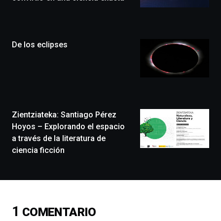
Bilbo
Zientzia
Plaza
(BZP),
De los eclipses
un
festival
que
llenará
la
ciudad
de
monólogos,
Zientziateka: Santiago Pérez
exposiciones,
Hoyos – Explorando el espacio
conferencias,
a través de la literatura de
docufórums
ciencia ficción
y
espectáculos
de
ciencia
del
16
1
COMENTARIO
de