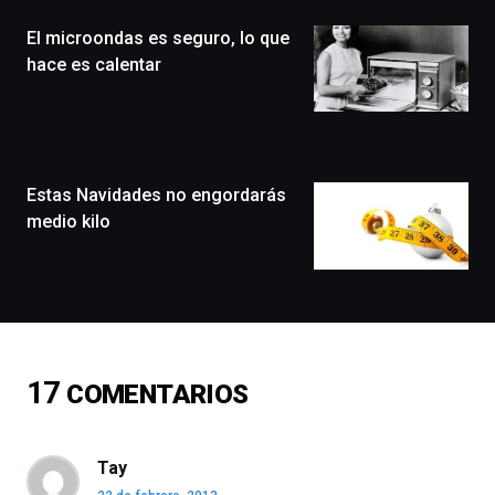
(BZP),
El microondas es seguro, lo que
un
festival
hace es calentar
que
llenará
la
ciudad
de
monólogos,
Estas Navidades no engordarás
exposiciones,
medio kilo
conferencias,
docufórums
y
espectáculos
de
ciencia
del
17
COMENTARIOS
16
de
septiembre
al
Tay
4