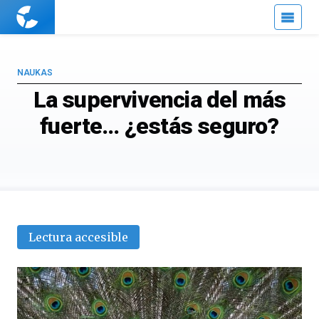
Cuaderno
de
Cultura
Científica
NAUKAS
La supervivencia del más
fuerte… ¿estás seguro?
Lectura accesible