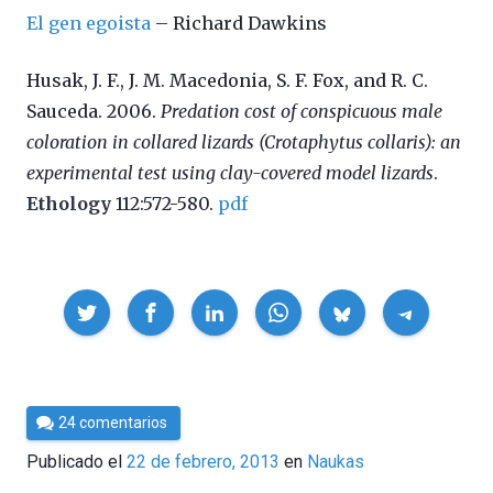
El gen egoista
– Richard Dawkins
Husak, J. F., J. M. Macedonia, S. F. Fox, and R. C.
Sauceda. 2006.
Predation cost of conspicuous male
coloration in collared lizards (Crotaphytus collaris): an
experimental test using clay-covered model lizards
.
Ethology
112:572-580.
pdf
Compartir
Por
24 comentarios
Cultura
Publicado el
22 de febrero, 2013
en
Naukas
Cientifica