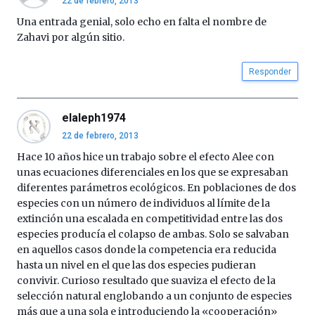
22 de febrero, 2013
de
octubre.
Una entrada genial, solo echo en falta el nombre de
La
Zahavi por algún sitio.
iniciativa,
organizada
Responder
por
la
Cátedra…
elaleph1974
22 de febrero, 2013
Hace 10 años hice un trabajo sobre el efecto Alee con
unas ecuaciones diferenciales en los que se expresaban
diferentes parámetros ecológicos. En poblaciones de dos
especies con un número de individuos al límite de la
extinción una escalada en competitividad entre las dos
especies producía el colapso de ambas. Solo se salvaban
en aquellos casos donde la competencia era reducida
hasta un nivel en el que las dos especies pudieran
convivir. Curioso resultado que suaviza el efecto de la
selección natural englobando a un conjunto de especies
más que a una sola e introduciendo la «cooperación»