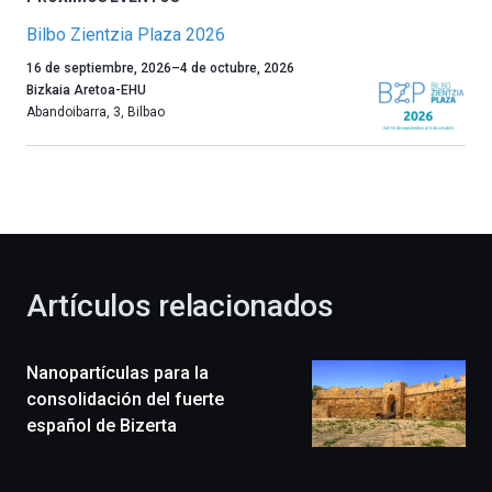
Bilbo Zientzia Plaza 2026
Un
16 de septiembre, 2026
–
4 de octubre, 2026
año
Bizkaia Aretoa-EHU
más,
Abandoibarra, 3
,
Bilbao
Bilbao
dará
la
bienvenida
al
otoño
con
la
Artículos relacionados
celebración
de
la
Nanopartículas para la
novena
edición
consolidación del fuerte
de
español de Bizerta
Bilbo
Zientzia
Plaza