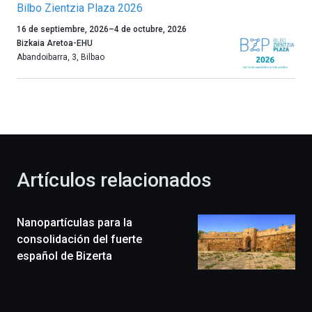
Bilbo Zientzia Plaza 2026
Un
16 de septiembre, 2026
–
4 de octubre, 2026
año
Bizkaia Aretoa-EHU
más,
Abandoibarra, 3
,
Bilbao
Bilbao
dará
la
bienvenida
al
otoño
con
la
Artículos relacionados
celebración
de
la
Nanopartículas para la
novena
edición
consolidación del fuerte
de
español de Bizerta
Bilbo
Zientzia
Plaza
(BZP),