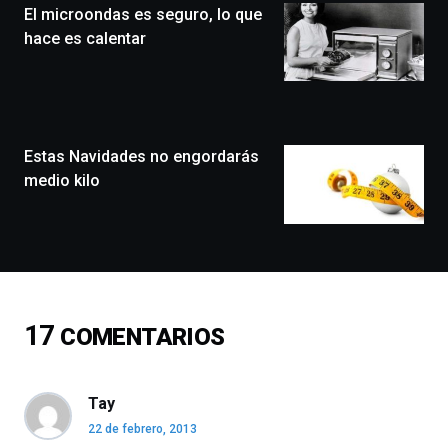
El microondas es seguro, lo que
un
festival
hace es calentar
que
llenará
la
ciudad
de
monólogos,
Estas Navidades no engordarás
exposiciones,
medio kilo
conferencias,
docufórums
y
espectáculos
de
ciencia
del
17
COMENTARIOS
16
de
septiembre
al
Tay
4
22 de febrero, 2013
de