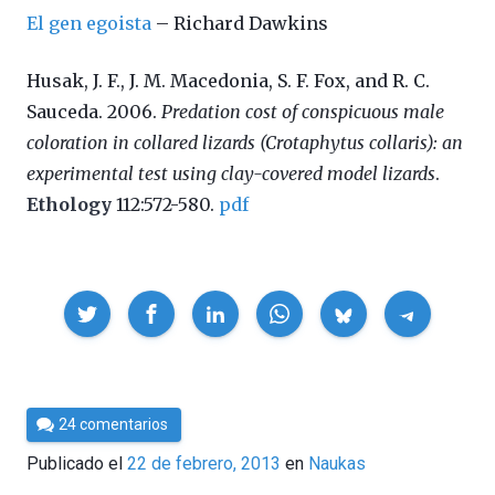
El gen egoista
– Richard Dawkins
Husak, J. F., J. M. Macedonia, S. F. Fox, and R. C.
Sauceda. 2006.
Predation cost of conspicuous male
coloration in collared lizards (Crotaphytus collaris): an
experimental test using clay-covered model lizards
.
Ethology
112:572-580.
pdf
Compartir
Por
24 comentarios
Cultura
Publicado el
22 de febrero, 2013
en
Naukas
Cientifica