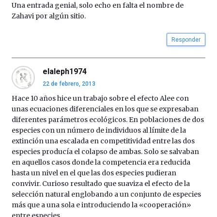
octubre.
Una entrada genial, solo echo en falta el nombre de
La
Zahavi por algún sitio.
iniciativa,
organizada
Responder
por
la
Cátedra…
elaleph1974
22 de febrero, 2013
Hace 10 años hice un trabajo sobre el efecto Alee con
unas ecuaciones diferenciales en los que se expresaban
diferentes parámetros ecológicos. En poblaciones de dos
especies con un número de individuos al límite de la
extinción una escalada en competitividad entre las dos
especies producía el colapso de ambas. Solo se salvaban
en aquellos casos donde la competencia era reducida
hasta un nivel en el que las dos especies pudieran
convivir. Curioso resultado que suaviza el efecto de la
selección natural englobando a un conjunto de especies
más que a una sola e introduciendo la «cooperación»
entre especies.