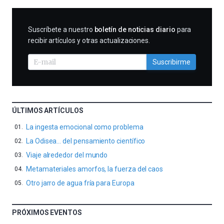
SUSCRIBIRME
Suscríbete a nuestro
boletín de noticias diario
para
recibir artículos y otras actualizaciones.
Suscribirme
ÚLTIMOS ARTÍCULOS
La ingesta emocional como problema
La Odisea… del pensamiento científico
Viaje alrededor del mundo
Metamateriales amorfos, la fuerza del caos
Otro jarro de agua fría para Europa
PRÓXIMOS EVENTOS