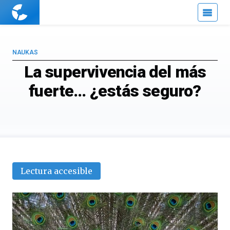
Cuaderno
de
Cultura
Científica
NAUKAS
La supervivencia del más
fuerte… ¿estás seguro?
Lectura accesible