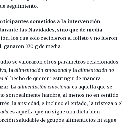
 de seguimiento.
participantes sometidos a la intervención
durante las Navidades, sino que de media
ón, los que solo recibieron el folleto y no fueron
l, ganaron 370 g de media.
studio se valoraron otros parámetros relacionados
tiva
, la
alimentación emocional
y la
alimentación no
va
al hecho de querer restringir de manera
azar. La
alimentación emocional
es aquella que se
o son realmente hambre, al menos no en sentido
és, la ansiedad, e incluso el enfado, la tristeza o el
lada
es aquella que no sigue una dieta bien
rción saludable de grupos alimenticios ni sigue