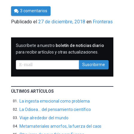
Por
3 comentarios
César
Publicado el
27 de diciembre, 2018
en
Fronteras
Tomé
SUSCRIBIRME
Suscríbete a nuestro
boletín de noticias diario
para recibir artículos y otras actualizaciones.
Suscribirme
ÚLTIMOS ARTÍCULOS
La ingesta emocional como problema
La Odisea… del pensamiento científico
Viaje alrededor del mundo
Metamateriales amorfos, la fuerza del caos