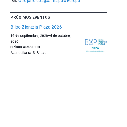
Otro jarro de agua fría para Europa
PRÓXIMOS EVENTOS
Bilbo Zientzia Plaza 2026
Un
16 de septiembre, 2026
–
4 de octubre,
año
2026
más,
Bizkaia Aretoa-EHU
Bilbao
Abandoibarra, 3
,
Bilbao
dará
la
bienvenida
al
otoño
con
la
celebración
de
la
novena
edición
de