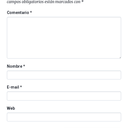
campos obligatorios están marcados con
*
4
de
Comentario
*
octubre.
La
iniciativa,
organizada
por
la
Cátedra…
Nombre
*
E-mail
*
Web