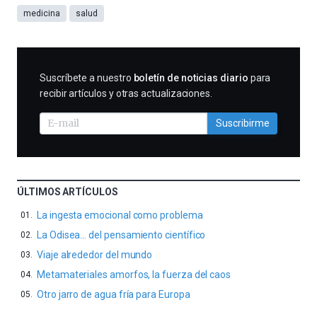
medicina
salud
SUSCRIBIRME
Suscríbete a nuestro
boletín de noticias diario
para
recibir artículos y otras actualizaciones.
Suscribirme
ÚLTIMOS ARTÍCULOS
La ingesta emocional como problema
La Odisea… del pensamiento científico
Viaje alrededor del mundo
Metamateriales amorfos, la fuerza del caos
Otro jarro de agua fría para Europa