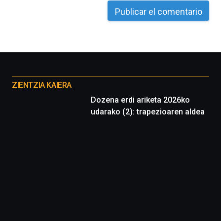
Otros
proyectos
ZIENTZIA KAIERA
Dozena erdi ariketa 2026ko
udarako (2): trapezioaren aldea