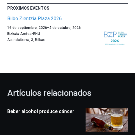
PRÓXIMOS EVENTOS
Bilbo Zientzia Plaza 2026
Un
16 de septiembre, 2026
–
4 de octubre, 2026
año
Bizkaia Aretoa-EHU
más,
Abandoibarra, 3
,
Bilbao
Bilbao
dará
la
bienvenida
al
otoño
con
la
Artículos relacionados
celebración
de
la
Beber alcohol produce cáncer
novena
edición
de
Bilbo