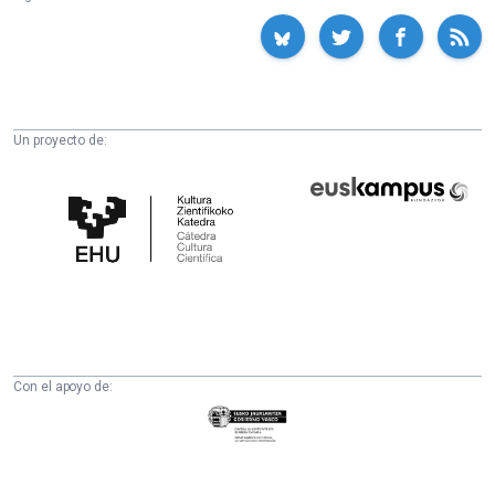
Un proyecto de:
Cátedra
Euskampus
de
Fundazioa
Cultura
Científica
de
la
UPV/EHU
Con el apoyo de:
Eusko
Jaurlaritza
-