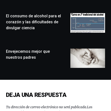
Zientzia
Plaza
(BZP),
El consumo de alcohol para el
un
festival
corazón y las dificultades de
que
divulgar ciencia
llenará
la
ciudad
de
monólogos,
Envejecemos mejor que
exposiciones,
nuestros padres
conferencias,
docufórums
y
espectáculos
de
ciencia
del
DEJA UNA RESPUESTA
16
de
septiembre
Tu dirección de correo electrónico no será publicada.
Los
al