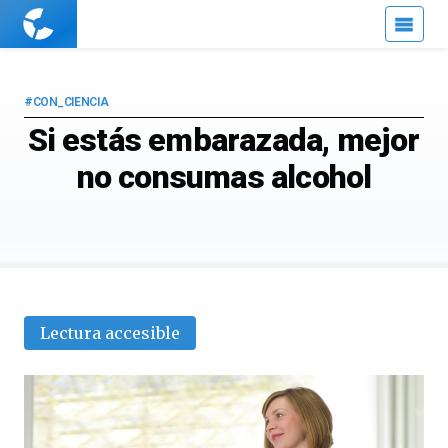
Cuaderno
de
Cultura
Científica
#CON_CIENCIA
Si estás embarazada, mejor
no consumas alcohol
Lectura accesible