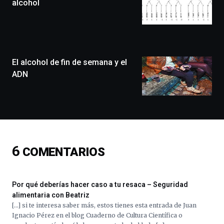
festival
alcohol
que
llenará
la
ciudad
de
monólogos,
El alcohol de fin de semana y el
exposiciones,
ADN
conferencias,
docufórums
y
espectáculos
de
ciencia
del
6
COMENTARIOS
16
de
septiembre
al
Por qué deberías hacer caso a tu resaca – Seguridad
4
alimentaria con Beatriz
de
[…] si te interesa saber más, estos tienes esta entrada de Juan
octubre.
Ignacio Pérez en el blog Cuaderno de Cultura Científica o
La