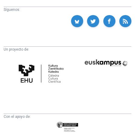
Síguenos:
Un proyecto de:
Cátedra
Euskampus
de
Fundazioa
Cultura
Científica
de
la
UPV/EHU
Con el apoyo de:
Eusko
Jaurlaritza