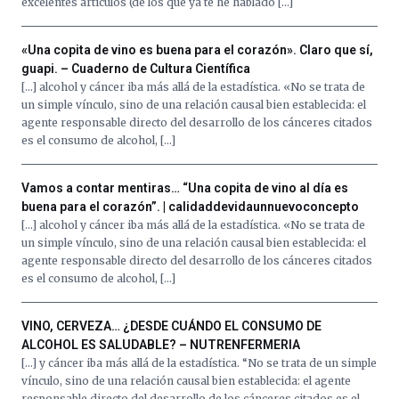
excelentes artículos (de los que ya te he hablado […]
iniciativa,
organizada
por
«Una copita de vino es buena para el corazón». Claro que sí,
la
guapi. – Cuaderno de Cultura Científica
Cátedra…
[…] alcohol y cáncer iba más allá de la estadística. «No se trata de
un simple vínculo, sino de una relación causal bien establecida: el
agente responsable directo del desarrollo de los cánceres citados
es el consumo de alcohol, […]
Vamos a contar mentiras… “Una copita de vino al día es
buena para el corazón”. | calidaddevidaunnuevoconcepto
[…] alcohol y cáncer iba más allá de la estadística. «No se trata de
un simple vínculo, sino de una relación causal bien establecida: el
agente responsable directo del desarrollo de los cánceres citados
es el consumo de alcohol, […]
VINO, CERVEZA… ¿DESDE CUÁNDO EL CONSUMO DE
ALCOHOL ES SALUDABLE? – NUTRENFERMERIA
[…] y cáncer iba más allá de la estadística. “No se trata de un simple
vínculo, sino de una relación causal bien establecida: el agente
responsable directo del desarrollo de los cánceres citados es el