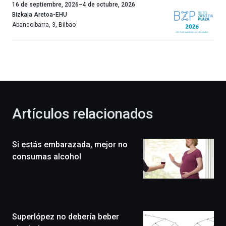
Un
16 de septiembre, 2026
–
4 de octubre, 2026
año
Bizkaia Aretoa-EHU
más,
Abandoibarra, 3
,
Bilbao
Bilbao
dará
la
bienvenida
al
otoño
con
la
Artículos relacionados
celebración
de
la
Si estás embarazada, mejor no
novena
edición
consumas alcohol
de
Bilbo
Zientzia
Plaza
(BZP),
Superlópez no debería beber
un