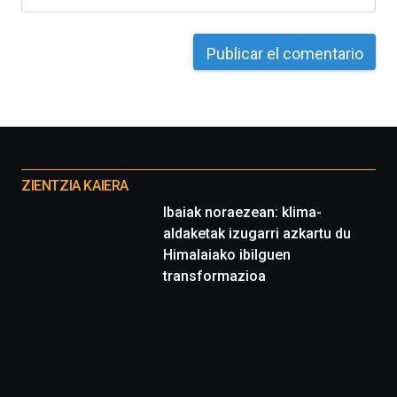
Otros
proyectos
ZIENTZIA KAIERA
Ibaiak noraezean: klima-
aldaketak izugarri azkartu du
Himalaiako ibilguen
transformazioa