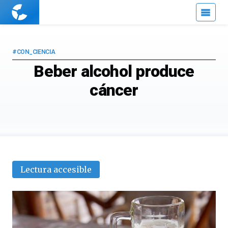
Cuaderno
de
Cultura
Científica
#CON_CIENCIA
Beber alcohol produce
cáncer
Lectura accesible