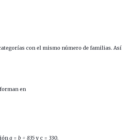
ategorías con el mismo número de familias. Así
sforman en
ción
a
=
b = 835
y c = 330.