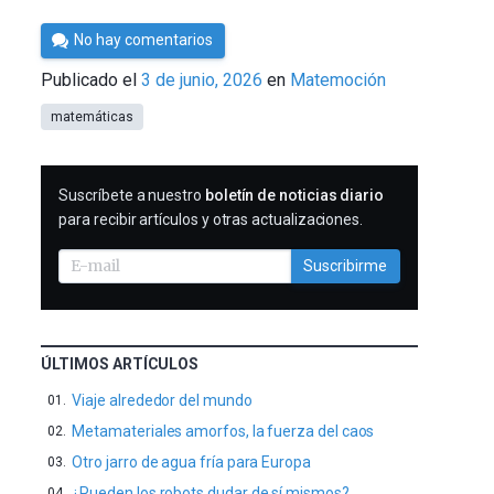
Por
No hay comentarios
César
Publicado el
3 de junio, 2026
en
Matemoción
Tomé
matemáticas
SUSCRIBIRME
Suscríbete a nuestro
boletín de noticias diario
para recibir artículos y otras actualizaciones.
Suscribirme
ÚLTIMOS ARTÍCULOS
Viaje alrededor del mundo
Metamateriales amorfos, la fuerza del caos
Otro jarro de agua fría para Europa
¿Pueden los robots dudar de sí mismos?