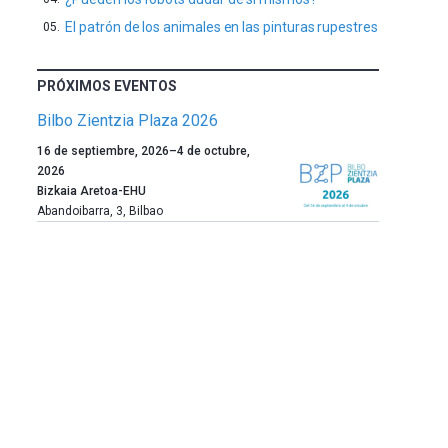
El patrón de los animales en las pinturas rupestres
PRÓXIMOS EVENTOS
Bilbo Zientzia Plaza 2026
Un
16 de septiembre, 2026
–
4 de octubre,
año
2026
más,
Bizkaia Aretoa-EHU
Bilbao
Abandoibarra, 3
,
Bilbao
dará
la
bienvenida
al
otoño
con
la
celebración
de
la
novena