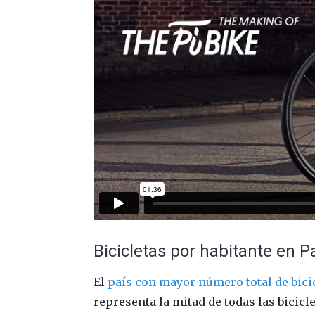
Bicicletas por habitante en P
El
país con mayor número total de bici
representa la mitad de todas las bicicl