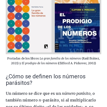
Portadas de los libros
La gran familia de los números
(Raúl Ibáñez,
2021) y
El prodigio de los números
(Clifford A. Pickover, 2002)
¿Cómo se definen los números
parásitos?
Un número se dice que es un
número parásito
, o
también número
n
-parásito, si al multiplicarlo
por su último dígito -el de las unidades-,
n
, se