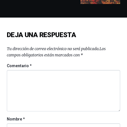
docufórums
y
espectáculos
de
ciencia
del
DEJA UNA RESPUESTA
16
de
septiembre
Tu dirección de correo electrónico no será publicada.
Los
al
campos obligatorios están marcados con
*
4
de
Comentario
*
octubre.
La
iniciativa,
organizada
por
la
Cátedra…
Nombre
*