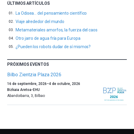
ÚLTIMOS ARTÍCULOS
La Odisea… del pensamiento científico
Viaje alrededor del mundo
Metamateriales amorfos, la fuerza del caos
Otro jarro de agua fría para Europa
¿Pueden los robots dudar de sí mismos?
PRÓXIMOS EVENTOS
Bilbo Zientzia Plaza 2026
Un
16 de septiembre, 2026
–
4 de octubre, 2026
año
Bizkaia Aretoa-EHU
más,
Abandoibarra, 3
,
Bilbao
Bilbao
dará
la
bienvenida
al
otoño