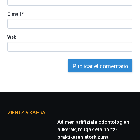
E-mail
*
Web
Otros
proyectos
ZIENTZIA KAIERA
Adimen artifiziala odontologian:
aukerak, mugak eta hortz-
praktikaren etorkizuna