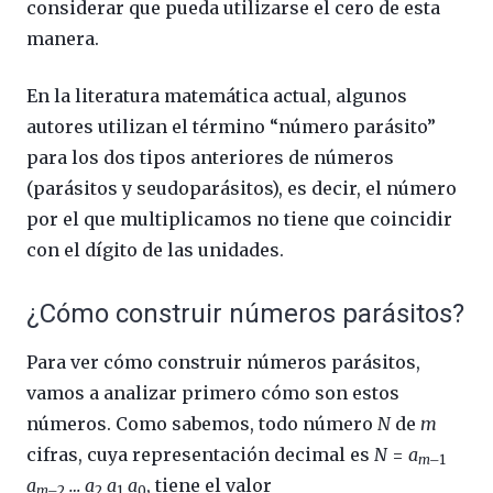
considerar que pueda utilizarse el cero de esta
manera.
En la literatura matemática actual, algunos
autores utilizan el término “número parásito”
para los dos tipos anteriores de números
(parásitos y seudoparásitos), es decir, el número
por el que multiplicamos no tiene que coincidir
con el dígito de las unidades.
¿Cómo construir números parásitos?
Para ver cómo construir números parásitos,
vamos a analizar primero cómo son estos
números. Como sabemos, todo número
N
de
m
cifras, cuya representación decimal es
N
=
a
m–
1
a
… a
a
a
, tiene el valor
m–
2
2
1
0