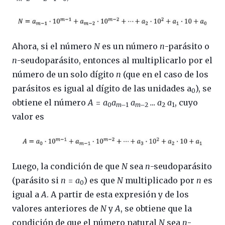
Ahora, si el número
N
es un número
n
-parásito o
n
-seudoparásito, entonces al multiplicarlo por el
número de un solo dígito
n
(que en el caso de los
parásitos es igual al dígito de las unidades a
), se
0
obtiene el número
A
=
a
a
a
… a
a
, cuyo
0
m–
1
m–
2
2
1
valor es
Luego, la condición de que
N
sea
n
-seudoparásito
(parásito si
n
=
a
) es que
N
multiplicado por
n
es
0
igual a
A
. A partir de esta expresión y de los
valores anteriores de
N
y
A
, se obtiene que la
condición de que el número natural
N
sea
n
-