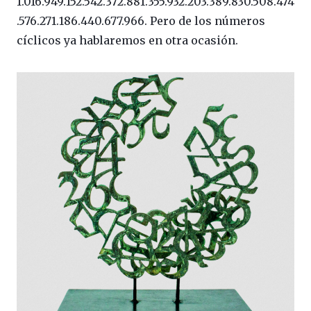
1.016.949.152.542.372.881.355.932.203.389.830.508.474
.576.271.186.440.677.966. Pero de los números
cíclicos ya hablaremos en otra ocasión.