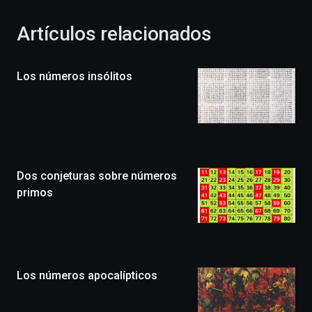
con
la
Artículos relacionados
celebración
de
la
Los números insólitos
novena
edición
de
Bilbo
Zientzia
Plaza
(BZP),
Dos conjeturas sobre números
un
festival
primos
que
llenará
la
ciudad
de
monólogos,
Los números apocalípticos
exposiciones,
conferencias,