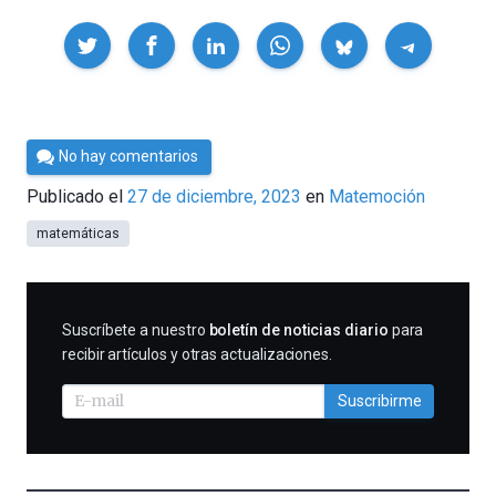
Compartir
Por
No hay comentarios
César
Publicado el
27 de diciembre, 2023
en
Matemoción
Tomé
matemáticas
SUSCRIBIRME
Suscríbete a nuestro
boletín de noticias diario
para
recibir artículos y otras actualizaciones.
Suscribirme