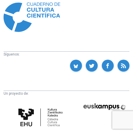
Síguenos:
Un proyecto de:
Cátedra
Euskampus
de
Fundazioa
Cultura
Científica
de