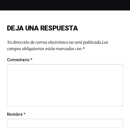
espectáculos
de
ciencia
del
DEJA UNA RESPUESTA
16
de
septiembre
Tu dirección de correo electrónico no será publicada.
Los
al
campos obligatorios están marcados con
*
4
de
Comentario
*
octubre.
La
iniciativa,
organizada
por
la
Cátedra…
Nombre
*