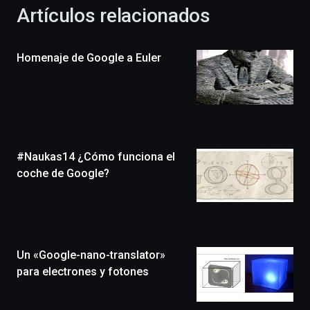
la
Artículos relacionados
celebración
de
la
Homenaje de Google a Euler
novena
edición
de
Bilbo
Zientzia
Plaza
(BZP),
#Naukas14 ¿Cómo funciona el
un
festival
coche de Google?
que
llenará
la
ciudad
de
monólogos,
Un «Google-nano-translator»
exposiciones,
para electrones y fotones
conferencias,
docufórums
y