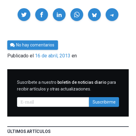
Compartir
Por
No hay comentarios
Cultura
Publicado el
16 de abril, 2013
en
Cientifica
SUSCRIBIRME
Suscríbete a nuestro
boletín de noticias diario
para
recibir artículos y otras actualizaciones.
Suscribirme
ÚLTIMOS ARTÍCULOS