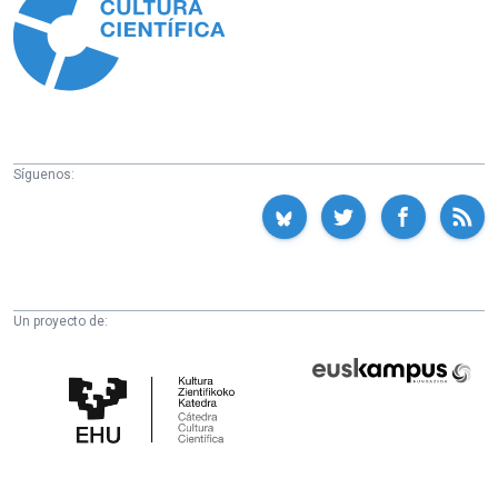
Síguenos:
Un proyecto de:
Cátedra
Euskampus
de
Fundazioa
Cultura
Científica
de
la