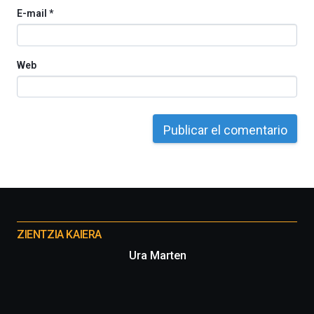
E-mail
*
Web
Otros
proyectos
ZIENTZIA KAIERA
Ura Marten