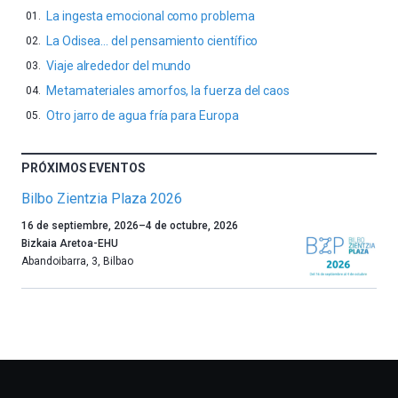
La ingesta emocional como problema
La Odisea… del pensamiento científico
Viaje alrededor del mundo
Metamateriales amorfos, la fuerza del caos
Otro jarro de agua fría para Europa
PRÓXIMOS EVENTOS
Bilbo Zientzia Plaza 2026
Un
16 de septiembre, 2026
–
4 de octubre, 2026
año
Bizkaia Aretoa-EHU
más,
Abandoibarra, 3
,
Bilbao
Bilbao
dará
la
bienvenida
al
otoño
con