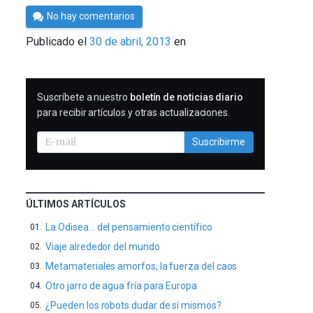
Por
No hay comentarios
Cultura
Publicado el
30 de abril, 2013
en
Cientifica
SUSCRIBIRME
Suscríbete a nuestro
boletín de noticias diario
para recibir artículos y otras actualizaciones.
Suscribirme
ÚLTIMOS ARTÍCULOS
La Odisea… del pensamiento científico
Viaje alrededor del mundo
Metamateriales amorfos, la fuerza del caos
Otro jarro de agua fría para Europa
¿Pueden los robots dudar de sí mismos?