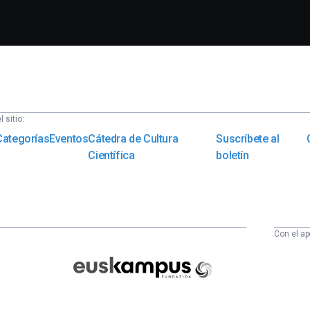
 sitio:
Categorías
Eventos
Cátedra de Cultura
Suscríbete al
Científica
boletín
Con el ap
Euskampus
Fundazioa