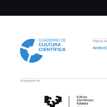
Información
Páginas del
Archivo
Un proyecto de:
Cátedra
de
Cultura
Científica