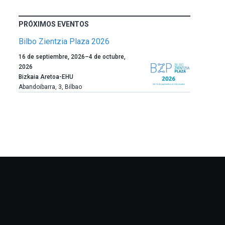
PRÓXIMOS EVENTOS
Bilbo Zientzia Plaza 2026
Un
16 de septiembre, 2026
–
4 de octubre,
año
2026
más,
Bizkaia Aretoa-EHU
Bilbao
Abandoibarra, 3
,
Bilbao
dará
la
bienvenida
al
otoño
con
la
celebración
de
la
novena
edición
de