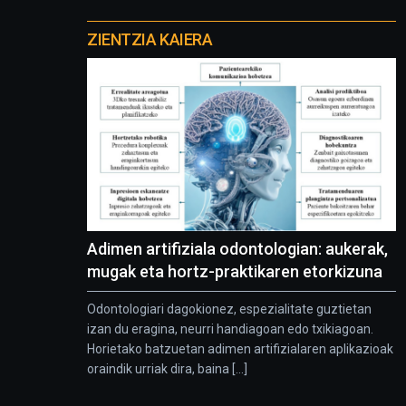
Otros
proyectos
ZIENTZIA KAIERA
Adimen artifiziala odontologian: aukerak,
mugak eta hortz-praktikaren etorkizuna
Odontologiari dagokionez, espezialitate guztietan
izan du eragina, neurri handiagoan edo txikiagoan.
Horietako batzuetan adimen artifizialaren aplikazioak
oraindik urriak dira, baina [...]