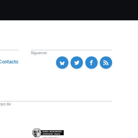
Síguenos:
Contacto
oyo de:
Eusko