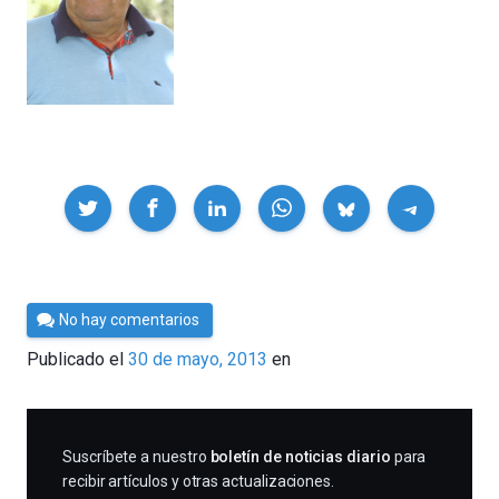
Compartir
Por
No hay comentarios
Cultura
Publicado el
30 de mayo, 2013
en
Cientifica
SUSCRIBIRME
Suscríbete a nuestro
boletín de noticias diario
para
recibir artículos y otras actualizaciones.