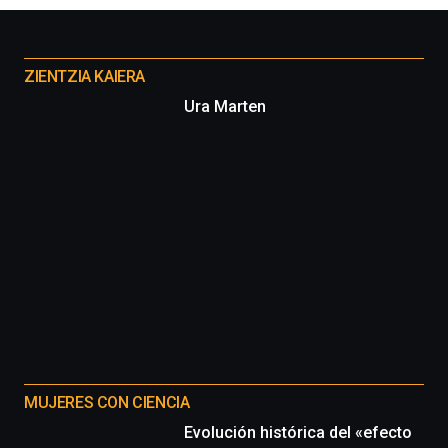
la
Cátedra…
Otros
proyectos
ZIENTZIA KAIERA
Ura Marten
MUJERES CON CIENCIA
Evolución histórica del «efecto