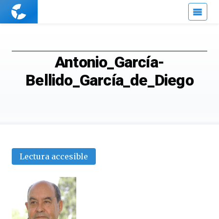
Cuaderno
de
Cultura
Científica
Antonio_García-
Bellido_García_de_Diego
Lectura accesible