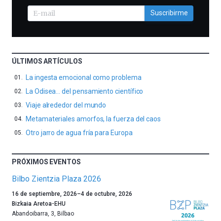
Suscribirme
ÚLTIMOS ARTÍCULOS
La ingesta emocional como problema
La Odisea… del pensamiento científico
Viaje alrededor del mundo
Metamateriales amorfos, la fuerza del caos
Otro jarro de agua fría para Europa
PRÓXIMOS EVENTOS
Bilbo Zientzia Plaza 2026
Un
16 de septiembre, 2026
–
4 de octubre, 2026
año
Bizkaia Aretoa-EHU
más,
Abandoibarra, 3
,
Bilbao