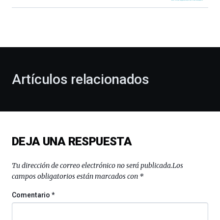
Bilbao
dará
la
bienvenida
al
otoño
con
la
Artículos relacionados
celebración
de
la
novena
edición
de
DEJA UNA RESPUESTA
Bilbo
Zientzia
Plaza
Tu dirección de correo electrónico no será publicada.
Los
(BZP),
campos obligatorios están marcados con
*
un
festival
Comentario
*
que
llenará
la