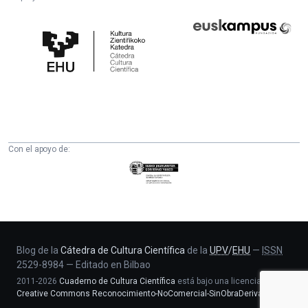
Cátedra
Euskampus
de
Fundazioa
Cultura
Científica
de
la
UPV/EHU
Con el apoyo de:
Eusko
Jaurlaritza
-
Zientzia,
Unibertsitate
eta
Blog de la
Cátedra de Cultura Científica
de la
UPV
/
EHU
—
ISSN
2529-8984
—
Editado en Bilbao
Berrikuntza
2011-2026
Cuaderno de Cultura Científica
está bajo una licencia
saila
Creative Commons Reconocimiento-NoComercial-SinObraDerivada 4.0