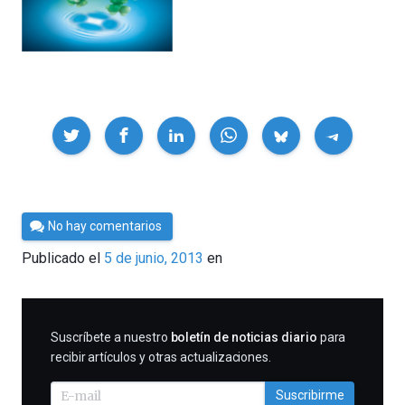
Compartir
Por
No hay comentarios
Cultura
Publicado el
5 de junio, 2013
en
Cientifica
SUSCRIBIRME
Suscríbete a nuestro
boletín de noticias diario
para
recibir artículos y otras actualizaciones.
Suscribirme