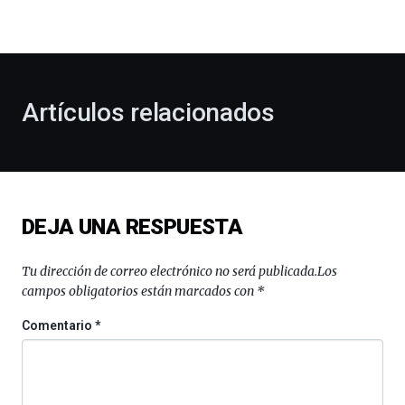
la
bienvenida
al
otoño
con
la
Artículos relacionados
celebración
de
la
novena
edición
de
DEJA UNA RESPUESTA
Bilbo
Zientzia
Plaza
Tu dirección de correo electrónico no será publicada.
Los
(BZP),
campos obligatorios están marcados con
*
un
festival
Comentario
*
que
llenará
la
ciudad
de