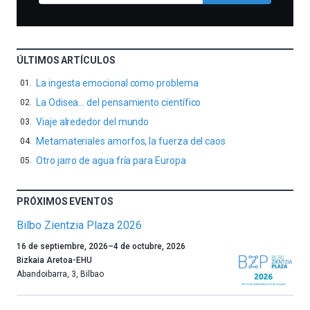
ÚLTIMOS ARTÍCULOS
La ingesta emocional como problema
La Odisea… del pensamiento científico
Viaje alrededor del mundo
Metamateriales amorfos, la fuerza del caos
Otro jarro de agua fría para Europa
PRÓXIMOS EVENTOS
Bilbo Zientzia Plaza 2026
Un
16 de septiembre, 2026
–
4 de octubre, 2026
año
Bizkaia Aretoa-EHU
más,
Abandoibarra, 3
,
Bilbao
Bilbao
dará