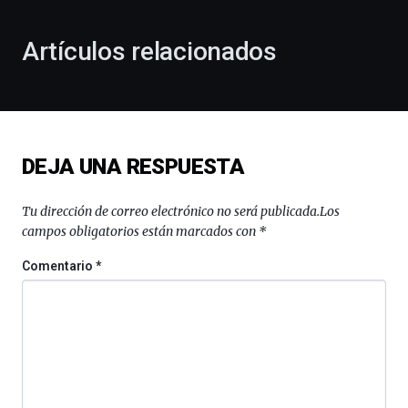
con
la
Artículos relacionados
celebración
de
la
novena
edición
de
DEJA UNA RESPUESTA
Bilbo
Zientzia
Plaza
Tu dirección de correo electrónico no será publicada.
Los
(BZP),
campos obligatorios están marcados con
*
un
festival
Comentario
*
que
llenará
la
ciudad
de
monólogos,
exposiciones,
conferencias,