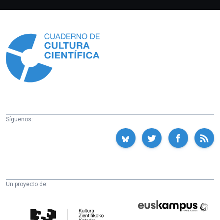
Información
Síguenos:
Un proyecto de:
Cátedra
Euskampus
de
Fundazioa