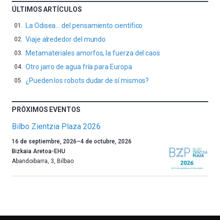
ÚLTIMOS ARTÍCULOS
La Odisea… del pensamiento científico
Viaje alrededor del mundo
Metamateriales amorfos, la fuerza del caos
Otro jarro de agua fría para Europa
¿Pueden los robots dudar de sí mismos?
PRÓXIMOS EVENTOS
Bilbo Zientzia Plaza 2026
Un
16 de septiembre, 2026
–
4 de octubre, 2026
año
Bizkaia Aretoa-EHU
más,
Abandoibarra, 3
,
Bilbao
Bilbao
dará
la
bienvenida
al
otoño