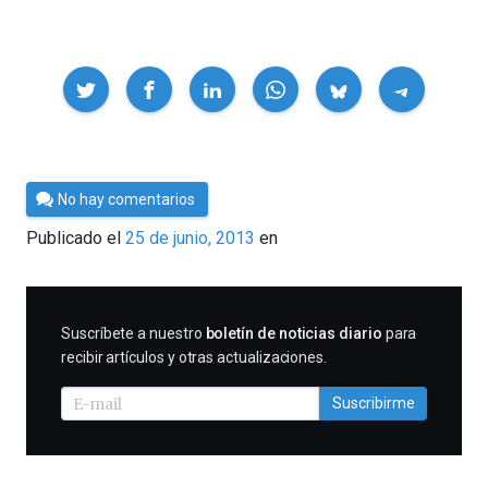
Compartir
Por
No hay comentarios
Cultura
Publicado el
25 de junio, 2013
en
Cientifica
SUSCRIBIRME
Suscríbete a nuestro
boletín de noticias diario
para
recibir artículos y otras actualizaciones.
Suscribirme