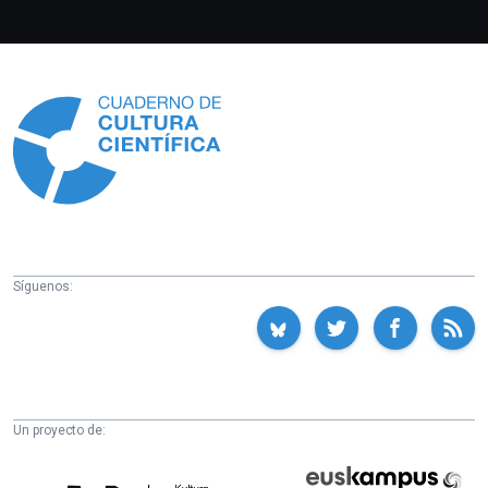
Información
Síguenos:
Un proyecto de:
Cátedra
Euskampus
de
Fundazioa