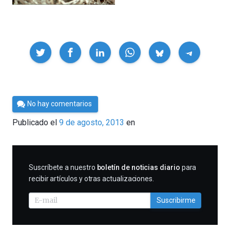
Compartir
Por
No hay comentarios
Cultura
Publicado el
9 de agosto, 2013
en
Cientifica
SUSCRIBIRME
Suscríbete a nuestro
boletín de noticias diario
para
recibir artículos y otras actualizaciones.
Suscribirme