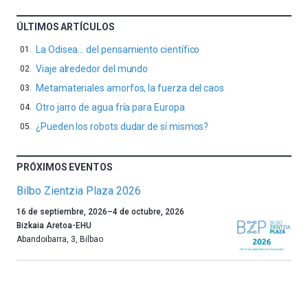
ÚLTIMOS ARTÍCULOS
La Odisea… del pensamiento científico
Viaje alrededor del mundo
Metamateriales amorfos, la fuerza del caos
Otro jarro de agua fría para Europa
¿Pueden los robots dudar de sí mismos?
PRÓXIMOS EVENTOS
Bilbo Zientzia Plaza 2026
Un
16 de septiembre, 2026
–
4 de octubre, 2026
año
Bizkaia Aretoa-EHU
más,
Abandoibarra, 3
,
Bilbao
Bilbao
dará
la
bienvenida
al