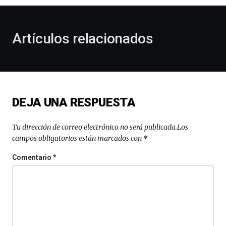
otoño
con
la
Artículos relacionados
celebración
de
la
novena
edición
de
DEJA UNA RESPUESTA
Bilbo
Zientzia
Plaza
Tu dirección de correo electrónico no será publicada.
Los
(BZP),
campos obligatorios están marcados con
*
un
festival
Comentario
*
que
llenará
la
ciudad
de
monólogos,
exposiciones,