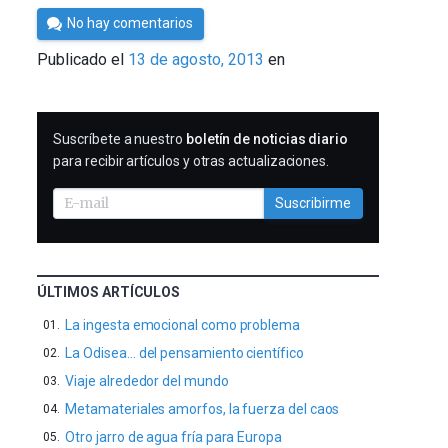
Por
No hay comentarios
Cultura
Publicado el
13 de agosto, 2013
en
Cientifica
SUSCRIBIRME
Suscríbete a nuestro
boletín de noticias diario
para recibir artículos y otras actualizaciones.
Suscribirme
ÚLTIMOS ARTÍCULOS
La ingesta emocional como problema
La Odisea… del pensamiento científico
Viaje alrededor del mundo
Metamateriales amorfos, la fuerza del caos
Otro jarro de agua fría para Europa