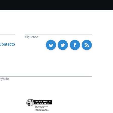
Síguenos:
Contacto
oyo de:
Eusko
Jaurlaritza