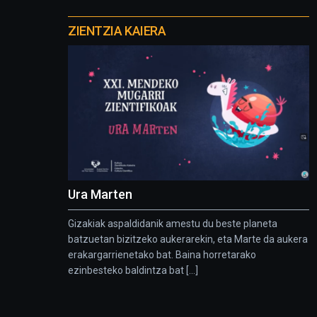
Otros
proyectos
ZIENTZIA KAIERA
Ura Marten
Gizakiak aspaldidanik amestu du beste planeta
batzuetan bizitzeko aukerarekin, eta Marte da aukera
erakargarrienetako bat. Baina horretarako
ezinbesteko baldintza bat [...]