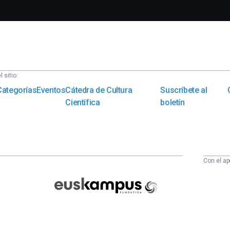
 sitio:
Categorías
Eventos
Cátedra de Cultura
Suscríbete al
Científica
boletín
Con el ap
Euskampus
Fundazioa