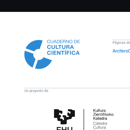
Información
Páginas del
Archivo
Un proyecto de:
Cátedra
de
Cultura
Científica
de