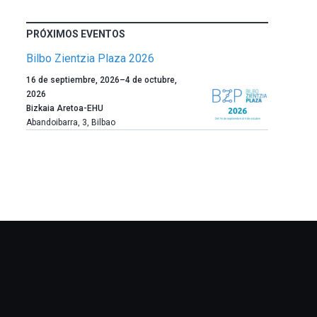
PRÓXIMOS EVENTOS
Bilbo Zientzia Plaza 2026
Un
16 de septiembre, 2026
–
4 de octubre,
año
2026
más,
Bizkaia Aretoa-EHU
Bilbao
Abandoibarra, 3
,
Bilbao
dará
la
bienvenida
al
otoño
con
la
celebración
de
la
novena
edición
de