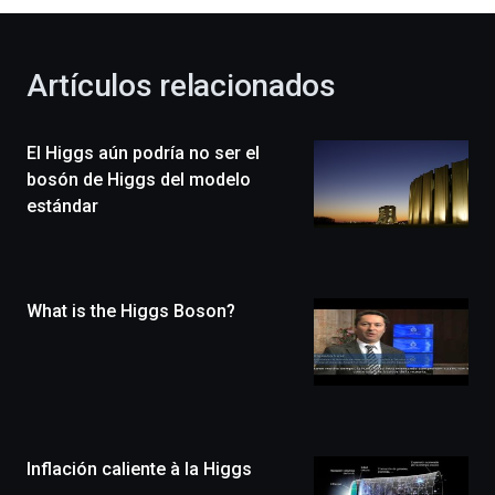
al
otoño
con
la
Artículos relacionados
celebración
de
la
El Higgs aún podría no ser el
novena
edición
bosón de Higgs del modelo
de
estándar
Bilbo
Zientzia
Plaza
(BZP),
What is the Higgs Boson?
un
festival
que
llenará
la
ciudad
de
monólogos,
Inflación caliente à la Higgs
exposiciones,