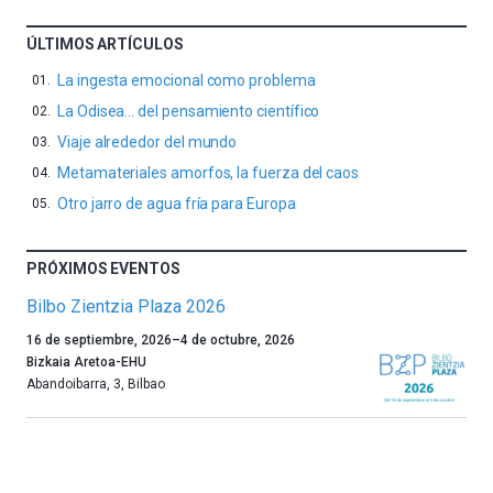
ÚLTIMOS ARTÍCULOS
La ingesta emocional como problema
La Odisea… del pensamiento científico
Viaje alrededor del mundo
Metamateriales amorfos, la fuerza del caos
Otro jarro de agua fría para Europa
PRÓXIMOS EVENTOS
Bilbo Zientzia Plaza 2026
Un
16 de septiembre, 2026
–
4 de octubre, 2026
año
Bizkaia Aretoa-EHU
más,
Abandoibarra, 3
,
Bilbao
Bilbao
dará
la
bienvenida