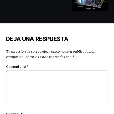
conferencias,
docufórums
y
espectáculos
de
ciencia
del
DEJA UNA RESPUESTA
16
de
septiembre
Tu dirección de correo electrónico no será publicada.
Los
al
campos obligatorios están marcados con
*
4
de
Comentario
*
octubre.
La
iniciativa,
organizada
por
la
Cátedra…