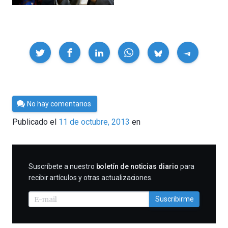
Compartir
Por
No hay comentarios
César
Publicado el
11 de octubre, 2013
en
Tomé
SUSCRIBIRME
Suscríbete a nuestro
boletín de noticias diario
para
recibir artículos y otras actualizaciones.
Suscribirme