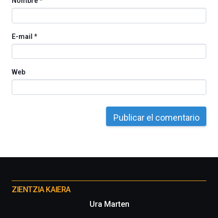
Nombre
*
E-mail
*
Web
Otros
proyectos
ZIENTZIA KAIERA
Ura Marten