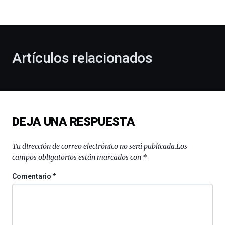
bienvenida
al
otoño
con
la
Artículos relacionados
celebración
de
la
novena
edición
de
DEJA UNA RESPUESTA
Bilbo
Zientzia
Plaza
Tu dirección de correo electrónico no será publicada.
Los
(BZP),
campos obligatorios están marcados con
*
un
festival
Comentario
*
que
llenará
la
ciudad
de