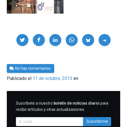
Compartir
Por
No hay comentarios
César
Publicado el
11 de octubre, 2013
en
Tomé
SUSCRIBIRME
Suscríbete a nuestro
boletín de noticias diario
para
recibir artículos y otras actualizaciones.
Suscribirme