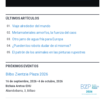
ÚLTIMOS ARTÍCULOS
Viaje alrededor del mundo
Metamateriales amorfos, la fuerza del caos
Otro jarro de agua fría para Europa
¿Pueden los robots dudar de sí mismos?
El patrón de los animales en las pinturas rupestres
PRÓXIMOS EVENTOS
Bilbo Zientzia Plaza 2026
Un
16 de septiembre, 2026
–
4 de octubre, 2026
año
Bizkaia Aretoa-EHU
más,
Abandoibarra, 3
,
Bilbao
Bilbao
dará
la