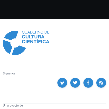
Información
Síguenos:
Un proyecto de: