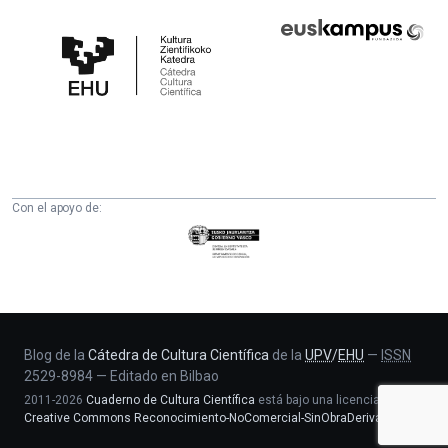
Cátedra
Euskampus
de
Fundazioa
Cultura
Científica
de
la
UPV/EHU
Con el apoyo de:
Eusko
Jaurlaritza
-
Zientzia,
Unibertsitate
eta
Blog de la
Cátedra de Cultura Científica
de la
UPV
/
EHU
—
ISSN
2529-8984
—
Editado en Bilbao
Berrikuntza
2011-2026
Cuaderno de Cultura Científica
está bajo una licencia
saila
Creative Commons Reconocimiento-NoComercial-SinObraDerivada 4.0