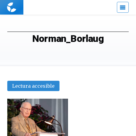
Cuaderno
de
Cultura
Científica
Norman_Borlaug
Lectura accesible