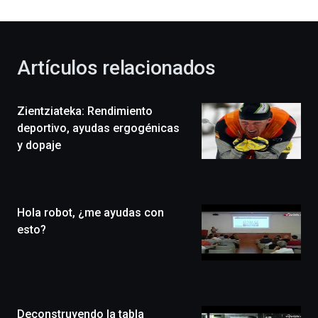
al
otoño
con
la
Artículos relacionados
celebración
de
la
Zientziateka: Rendimiento
novena
edición
deportivo, ayudas ergogénicas
de
y dopaje
Bilbo
Zientzia
Plaza
(BZP),
Hola robot, ¿me ayudas con
un
festival
esto?
que
llenará
la
ciudad
de
monólogos,
Deconstruyendo la tabla