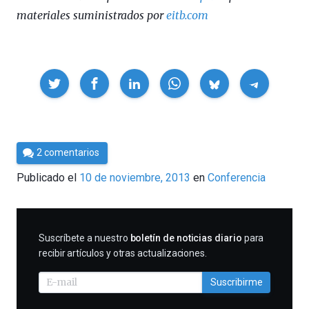
materiales suministrados por
eitb.com
Compartir
Por
2 comentarios
César
Publicado el
10 de noviembre, 2013
en
Conferencia
Tomé
SUSCRIBIRME
Suscríbete a nuestro
boletín de noticias diario
para
recibir artículos y otras actualizaciones.
Suscribirme