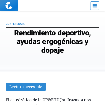
Cuaderno
de
Cultura
Científica
CONFERENCIA
Rendimiento deportivo,
ayudas ergogénicas y
dopaje
Lectura accesible
El catedrático de la UPV/EHU Jon Irazusta nos