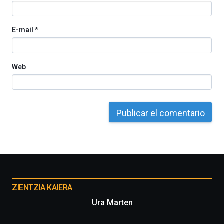
E-mail
*
Web
Otros
proyectos
ZIENTZIA KAIERA
Ura Marten