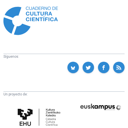
Información
Síguenos:
Un proyecto de:
Cátedra
Euskampus
de
Fundazioa
Cultura
Científica