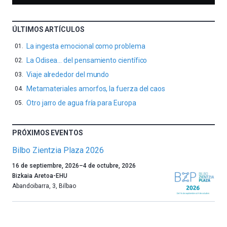
ÚLTIMOS ARTÍCULOS
La ingesta emocional como problema
La Odisea… del pensamiento científico
Viaje alrededor del mundo
Metamateriales amorfos, la fuerza del caos
Otro jarro de agua fría para Europa
PRÓXIMOS EVENTOS
Bilbo Zientzia Plaza 2026
Un
16 de septiembre, 2026
–
4 de octubre, 2026
año
Bizkaia Aretoa-EHU
más,
Abandoibarra, 3
,
Bilbao
Bilbao
dará
la
bienvenida