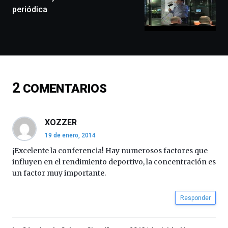
exposiciones,
periódica
conferencias,
docufórums
y
espectáculos
de
ciencia
del
2
COMENTARIOS
16
de
septiembre
al
XOZZER
4
19 de enero, 2014
de
octubre.
¡Excelente la conferencia! Hay numerosos factores que
La
influyen en el rendimiento deportivo, la concentración es
iniciativa,
un factor muy importante.
organizada
por
Responder
la
Cátedra…