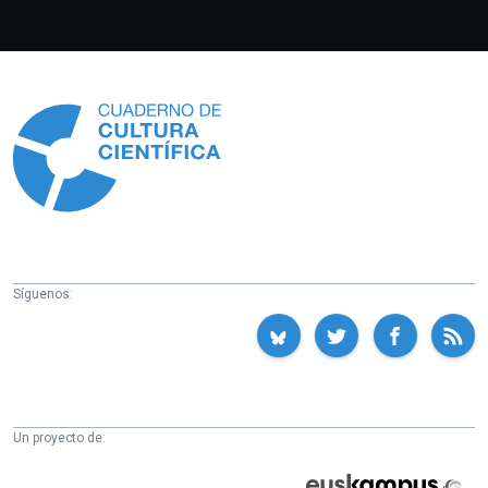
Información
Síguenos:
Un proyecto de:
Cátedra
Euskampus