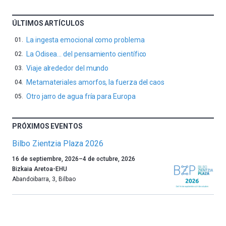
ÚLTIMOS ARTÍCULOS
La ingesta emocional como problema
La Odisea… del pensamiento científico
Viaje alrededor del mundo
Metamateriales amorfos, la fuerza del caos
Otro jarro de agua fría para Europa
PRÓXIMOS EVENTOS
Bilbo Zientzia Plaza 2026
Un
16 de septiembre, 2026
–
4 de octubre, 2026
año
Bizkaia Aretoa-EHU
más,
Abandoibarra, 3
,
Bilbao
Bilbao
dará
la
bienvenida