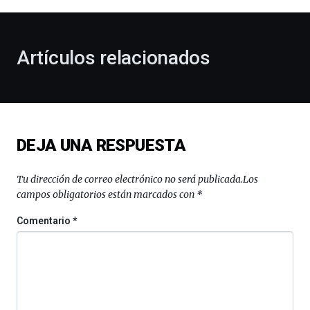
al
otoño
con
la
Artículos relacionados
celebración
de
la
novena
edición
de
DEJA UNA RESPUESTA
Bilbo
Zientzia
Plaza
Tu dirección de correo electrónico no será publicada.
Los
(BZP),
campos obligatorios están marcados con
*
un
festival
Comentario
*
que
llenará
la
ciudad
de
monólogos,
exposiciones,