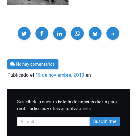
Compartir
Por
No hay comentarios
César
Publicado el
19 de noviembre, 2013
en
Tomé
SUSCRIBIRME
Suscríbete a nuestro
boletín de noticias diario
para
recibir artículos y otras actualizaciones.
Suscribirme