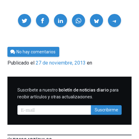
Compartir
Por
No hay comentarios
César
Publicado el
27 de noviembre, 2013
en
Tomé
SUSCRIBIRME
Suscríbete a nuestro
boletín de noticias diario
para
recibir artículos y otras actualizaciones.
Suscribirme