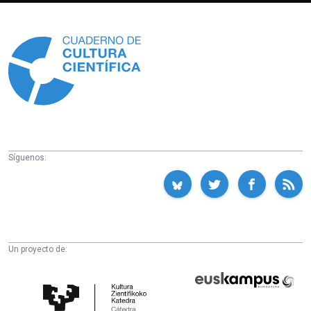
Información
Síguenos:
Un proyecto de:
Cátedra
Euskampus
de
Fundazioa
Cultura