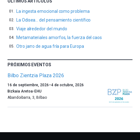
ÚLTIMOS ARTÍCULOS
La ingesta emocional como problema
La Odisea… del pensamiento científico
Viaje alrededor del mundo
Metamateriales amorfos, la fuerza del caos
Otro jarro de agua fría para Europa
PRÓXIMOS EVENTOS
Bilbo Zientzia Plaza 2026
Un
16 de septiembre, 2026
–
4 de octubre, 2026
año
Bizkaia Aretoa-EHU
más,
Abandoibarra, 3
,
Bilbao
Bilbao
dará
la
bienvenida
al
otoño