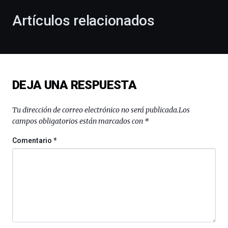
con
la
Artículos relacionados
celebración
de
la
novena
edición
de
DEJA UNA RESPUESTA
Bilbo
Zientzia
Plaza
Tu dirección de correo electrónico no será publicada.
Los
(BZP),
campos obligatorios están marcados con
*
un
festival
Comentario
*
que
llenará
la
ciudad
de
monólogos,
exposiciones,
conferencias,
docufórums