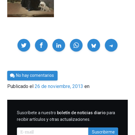
Compartir
Por
No hay comentarios
Cultura
Publicado el
26 de noviembre, 2013
en
Cientifica
SUSCRIBIRME
Suscríbete a nuestro
boletín de noticias diario
para
recibir artículos y otras actualizaciones.
Suscribirme