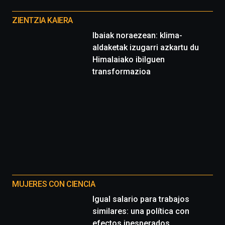
Otros
proyectos
ZIENTZIA KAIERA
Ibaiak noraezean: klima-
aldaketak izugarri azkartu du
Himalaiako ibilguen
transformazioa
MUJERES CON CIENCIA
Igual salario para trabajos
similares: una política con
efectos inesperados