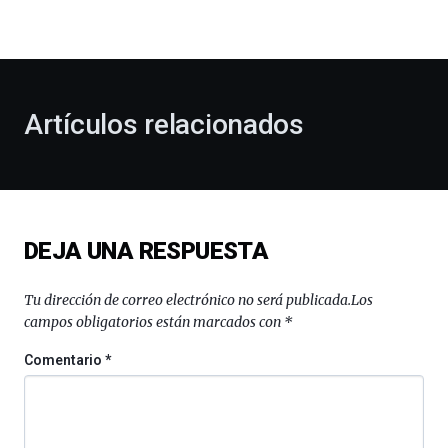
la
bienvenida
al
otoño
con
la
Artículos relacionados
celebración
de
la
novena
edición
de
DEJA UNA RESPUESTA
Bilbo
Zientzia
Plaza
Tu dirección de correo electrónico no será publicada.
Los
(BZP),
campos obligatorios están marcados con
*
un
festival
Comentario
*
que
llenará
la
ciudad
de