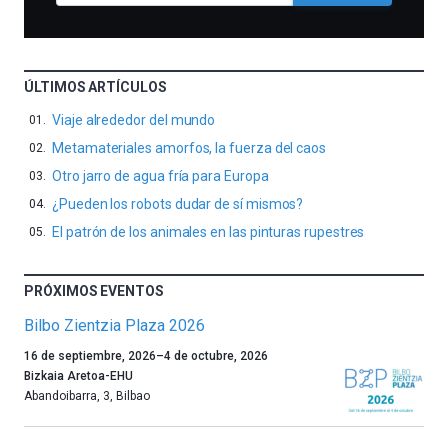
ÚLTIMOS ARTÍCULOS
Viaje alrededor del mundo
Metamateriales amorfos, la fuerza del caos
Otro jarro de agua fría para Europa
¿Pueden los robots dudar de sí mismos?
El patrón de los animales en las pinturas rupestres
PRÓXIMOS EVENTOS
Bilbo Zientzia Plaza 2026
Un
16 de septiembre, 2026
–
4 de octubre, 2026
año
Bizkaia Aretoa-EHU
más,
Abandoibarra, 3
,
Bilbao
Bilbao
dará