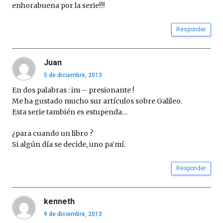
La
enhorabuena por la serie!!!
iniciativa,
organizada
Responder
por
la
Cátedra…
Juan
5 de diciembre, 2013
En dos palabras : im – presionante !
Me ha gustado mucho sur artículos sobre Galileo.
Esta serie también es estupenda…
¿para cuando un libro ?
Si algún día se decide, uno pa’mí.
Responder
kenneth
9 de diciembre, 2013