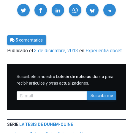
Compartir
Por
5 comentarios
César
Publicado el
3 de diciembre, 2013
en
Experientia docet
Tomé
SUSCRIBIRME
Suscríbete a nuestro
boletín de noticias diario
para
recibir artículos y otras actualizaciones.
Suscribirme
SERIE
LA TESIS DE DUHEM-QUINE