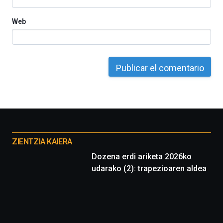
Web
Otros
proyectos
ZIENTZIA KAIERA
Dozena erdi ariketa 2026ko
udarako (2): trapezioaren aldea