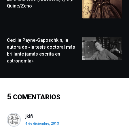
festival
Quine/Zeno
que
llenará
la
ciudad
de
monólogos,
Cecilia Payne-Gaposchkin, la
exposiciones,
autora de «la tesis doctoral más
conferencias,
brillante jamás escrita en
docufórums
astronomía»
y
espectáculos
de
ciencia
del
16
5
COMENTARIOS
de
septiembre
al
4
jklñ
de
4 de diciembre, 2013
octubre.