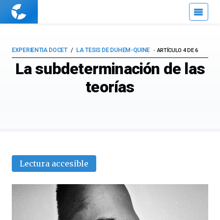
Cuaderno
de
Cultura
Científica
EXPERIENTIA DOCET
LA TESIS DE DUHEM-QUINE
ARTÍCULO 4 DE 6
La subdeterminación de las
teorías
Lectura accesible