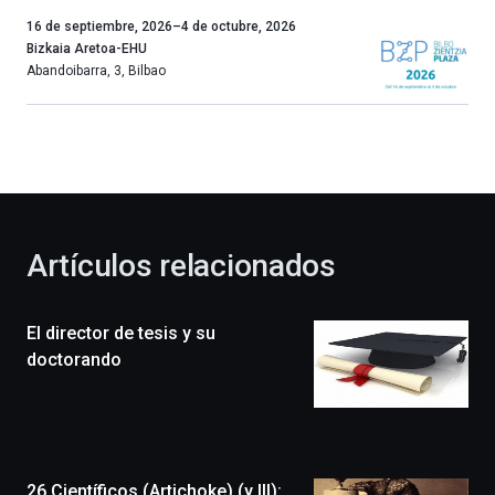
Un
16 de septiembre, 2026
–
4 de octubre, 2026
año
Bizkaia Aretoa-EHU
más,
Abandoibarra, 3
,
Bilbao
Bilbao
dará
la
bienvenida
al
otoño
con
la
Artículos relacionados
celebración
de
la
El director de tesis y su
novena
edición
doctorando
de
Bilbo
Zientzia
Plaza
(BZP),
26 Científicos (Artichoke) (y III):
un