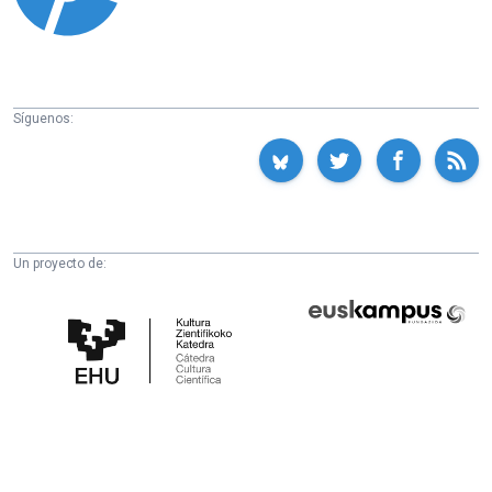
Síguenos:
Un proyecto de:
Cátedra
Euskampus
de
Fundazioa
Cultura
Científica
de
la
UPV/EHU