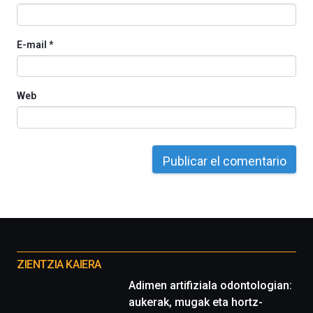
espectáculos
de
ciencia
E-mail
*
del
16
de
septiembre
Web
al
4
de
octubre.
La
iniciativa,
organizada
por
la
Cátedra…
Otros
proyectos
ZIENTZIA KAIERA
Adimen artifiziala odontologian:
aukerak, mugak eta hortz-