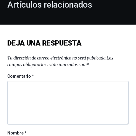
Artículos relacionados
celebración
de
la
novena
edición
de
DEJA UNA RESPUESTA
Bilbo
Zientzia
Plaza
Tu dirección de correo electrónico no será publicada.
Los
(BZP),
campos obligatorios están marcados con
*
un
festival
Comentario
*
que
llenará
la
ciudad
de
monólogos,
exposiciones,
conferencias,
docufórums
Nombre
*
y