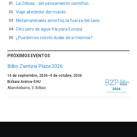
La Odisea… del pensamiento científico
Viaje alrededor del mundo
Metamateriales amorfos, la fuerza del caos
Otro jarro de agua fría para Europa
¿Pueden los robots dudar de sí mismos?
PRÓXIMOS EVENTOS
Bilbo Zientzia Plaza 2026
Un
16 de septiembre, 2026
–
4 de octubre, 2026
año
Bizkaia Aretoa-EHU
más,
Abandoibarra, 3
,
Bilbao
Bilbao
dará
la
bienvenida
al
otoño
con
la