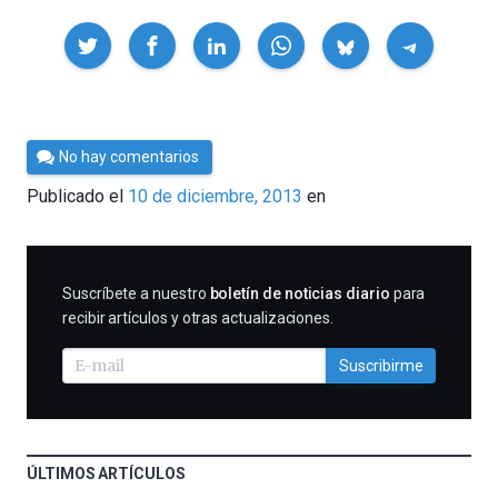
Compartir
Por
No hay comentarios
César
Publicado el
10 de diciembre, 2013
en
Tomé
SUSCRIBIRME
Suscríbete a nuestro
boletín de noticias diario
para
recibir artículos y otras actualizaciones.
Suscribirme
ÚLTIMOS ARTÍCULOS