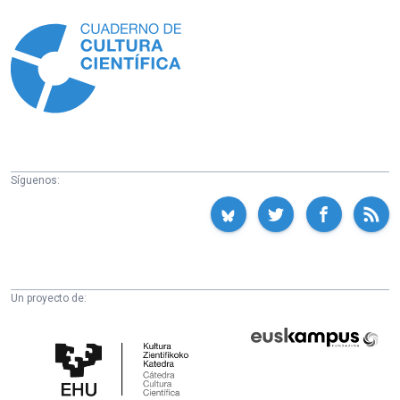
Información
Síguenos:
Un proyecto de:
Cátedra
Euskampus
de
Fundazioa
Cultura
Científica