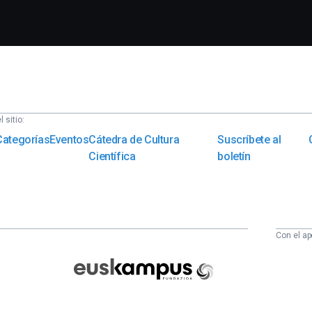
 sitio:
Categorías
Eventos
Cátedra de Cultura
Suscríbete al
Científica
boletín
Con el ap
Euskampus
Fundazioa