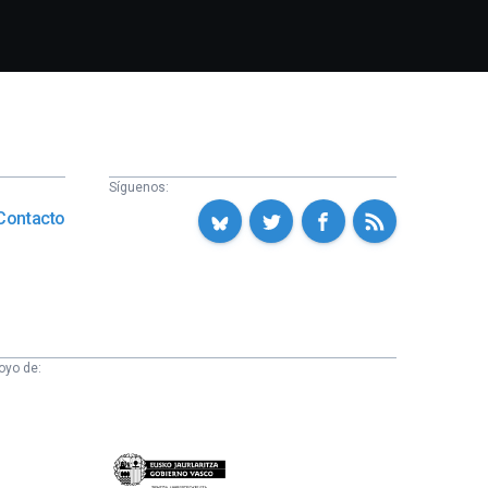
Síguenos:
Contacto
oyo de:
Eusko