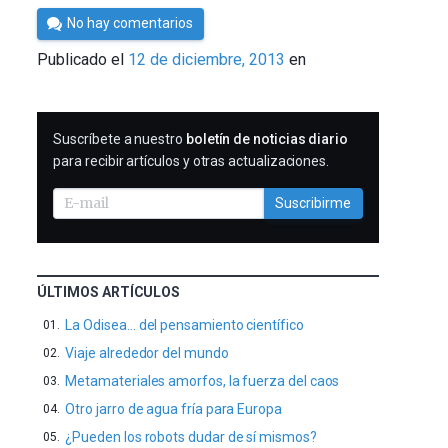
Por
No hay comentarios
César
Publicado el
12 de diciembre, 2013
en
Tomé
SUSCRIBIRME
Suscríbete a nuestro
boletín de noticias diario
para recibir artículos y otras actualizaciones.
Suscribirme
ÚLTIMOS ARTÍCULOS
La Odisea… del pensamiento científico
Viaje alrededor del mundo
Metamateriales amorfos, la fuerza del caos
Otro jarro de agua fría para Europa
¿Pueden los robots dudar de sí mismos?