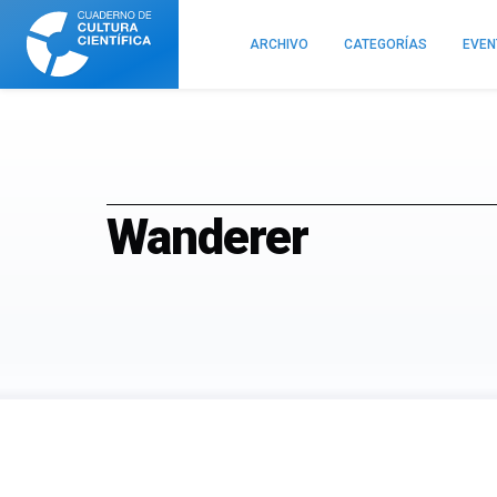
Cuaderno
de
ARCHIVO
CATEGORÍAS
EVE
Cultura
Científica
Wanderer