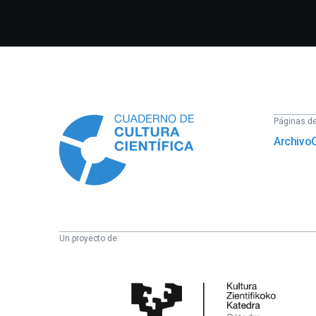
Información
Páginas del
Archivo
Un proyecto de:
Cátedra
de
Cultura
Científica