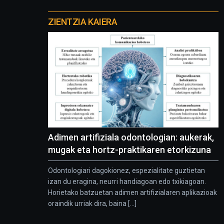
Otros
proyectos
ZIENTZIA KAIERA
Adimen artifiziala odontologian: aukerak,
mugak eta hortz-praktikaren etorkizuna
Odontologiari dagokionez, espezialitate guztietan
izan du eragina, neurri handiagoan edo txikiagoan.
Horietako batzuetan adimen artifizialaren aplikazioak
oraindik urriak dira, baina [...]