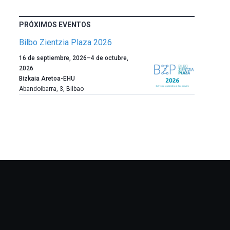
PRÓXIMOS EVENTOS
Bilbo Zientzia Plaza 2026
Un
16 de septiembre, 2026
–
4 de octubre,
año
2026
más,
Bizkaia Aretoa-EHU
Bilbao
Abandoibarra, 3
,
Bilbao
dará
la
bienvenida
al
otoño
con
la
celebración
de
la
novena
edición
de