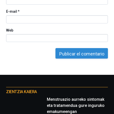
de
ciencia
E-mail
*
del
16
de
septiembre
Web
al
4
de
octubre.
La
iniciativa,
organizada
por
la
Cátedra…
Otros
proyectos
ZIENTZIA KAIERA
Menstruazio aurreko sintomak
eta tratamendua gure inguruko
emakumeengan