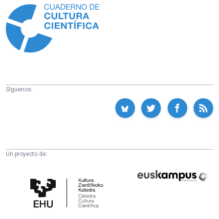
Síguenos:
Un proyecto de:
Cátedra
Euskampus
de
Fundazioa
Cultura
Científica
de