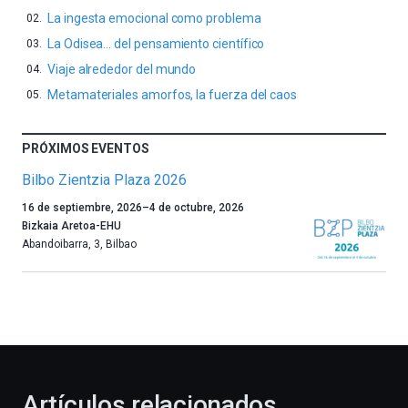
La ingesta emocional como problema
La Odisea… del pensamiento científico
Viaje alrededor del mundo
Metamateriales amorfos, la fuerza del caos
PRÓXIMOS EVENTOS
Bilbo Zientzia Plaza 2026
Un
16 de septiembre, 2026
–
4 de octubre, 2026
año
Bizkaia Aretoa-EHU
más,
Abandoibarra, 3
,
Bilbao
Bilbao
dará
la
bienvenida
al
otoño
con
la
Artículos relacionados
celebración