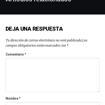
de
la
novena
edición
de
DEJA UNA RESPUESTA
Bilbo
Zientzia
Plaza
Tu dirección de correo electrónico no será publicada.
Los
(BZP),
campos obligatorios están marcados con
*
un
festival
Comentario
*
que
llenará
la
ciudad
de
monólogos,
exposiciones,
conferencias,
docufórums
Nombre
*
y
espectáculos