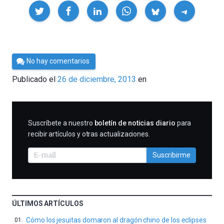
Compartir
Por
No hay comentarios
Cultura
Publicado el
26 de diciembre, 2013
en
Cientifica
SUSCRIBIRME
Suscríbete a nuestro
boletín de noticias diario
para
recibir artículos y otras actualizaciones.
Suscribirme
ÚLTIMOS ARTÍCULOS
Cómo los jesuitas domaron al dragón chino de los eclipses