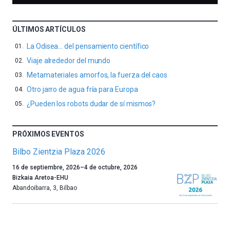
ÚLTIMOS ARTÍCULOS
La Odisea… del pensamiento científico
Viaje alrededor del mundo
Metamateriales amorfos, la fuerza del caos
Otro jarro de agua fría para Europa
¿Pueden los robots dudar de sí mismos?
PRÓXIMOS EVENTOS
Bilbo Zientzia Plaza 2026
Un
16 de septiembre, 2026
–
4 de octubre, 2026
año
Bizkaia Aretoa-EHU
más,
Abandoibarra, 3
,
Bilbao
Bilbao
dará
la
bienvenida