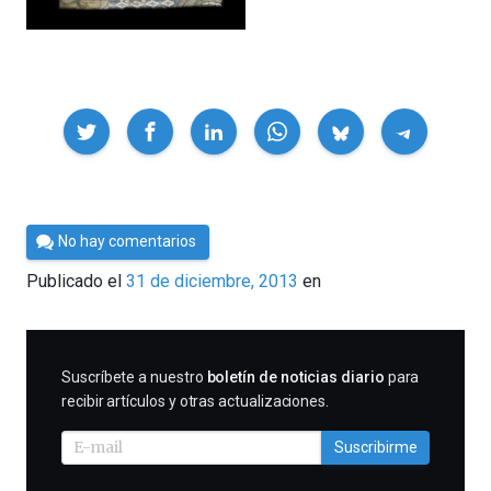
Compartir
Por
No hay comentarios
César
Publicado el
31 de diciembre, 2013
en
Tomé
SUSCRIBIRME
Suscríbete a nuestro
boletín de noticias diario
para
recibir artículos y otras actualizaciones.
Suscribirme