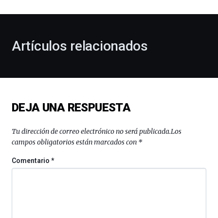
al
otoño
con
la
Artículos relacionados
celebración
de
la
novena
edición
de
DEJA UNA RESPUESTA
Bilbo
Zientzia
Plaza
Tu dirección de correo electrónico no será publicada.
Los
(BZP),
campos obligatorios están marcados con
*
un
festival
Comentario
*
que
llenará
la
ciudad
de
monólogos,