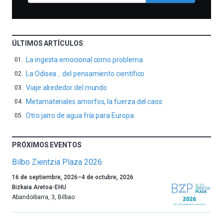
ÚLTIMOS ARTÍCULOS
La ingesta emocional como problema
La Odisea… del pensamiento científico
Viaje alrededor del mundo
Metamateriales amorfos, la fuerza del caos
Otro jarro de agua fría para Europa
PRÓXIMOS EVENTOS
Bilbo Zientzia Plaza 2026
Un
16 de septiembre, 2026
–
4 de octubre, 2026
año
Bizkaia Aretoa-EHU
más,
Abandoibarra, 3
,
Bilbao
Bilbao
dará