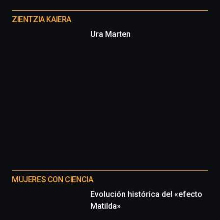
Otros
proyectos
ZIENTZIA KAIERA
Ura Marten
MUJERES CON CIENCIA
Evolución histórica del «efecto
Matilda»