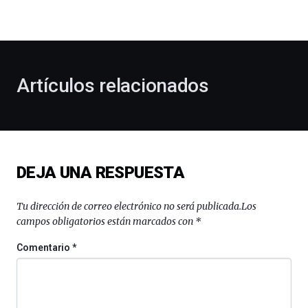
la
bienvenida
al
otoño
con
la
Artículos relacionados
celebración
de
la
novena
edición
de
DEJA UNA RESPUESTA
Bilbo
Zientzia
Plaza
Tu dirección de correo electrónico no será publicada.
Los
(BZP),
campos obligatorios están marcados con
*
un
festival
Comentario
*
que
llenará
la
ciudad
de