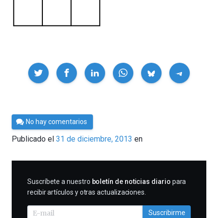
Compartir
Por
No hay comentarios
César
Publicado el
31 de diciembre, 2013
en
Tomé
SUSCRIBIRME
Suscríbete a nuestro
boletín de noticias diario
para
recibir artículos y otras actualizaciones.
Suscribirme