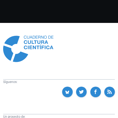
Información
Síguenos:
Un proyecto de: