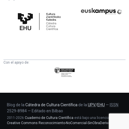
Cátedra
Euskampus
de
Fundazioa
Cultura
Científica
de
la
UPV/EHU
Con el apoyo de:
Eusko
Jaurlaritza
-
Zientzia,
Unibertsitate
eta
Blog de la
Cátedra de Cultura Científica
de la
UPV
/
EHU
—
ISSN
2529-8984
—
Editado en Bilbao
Berrikuntza
2011-2026
Cuaderno de Cultura Científica
está bajo una licencia
saila
Creative Commons Reconocimiento-NoComercial-SinObraDerivada 4.0