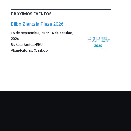
PRÓXIMOS EVENTOS
Bilbo Zientzia Plaza 2026
Un
16 de septiembre, 2026
–
4 de octubre,
año
2026
más,
Bizkaia Aretoa-EHU
Bilbao
Abandoibarra, 3
,
Bilbao
dará
la
bienvenida
al
otoño
con
la
celebración
de
la
novena
edición
de