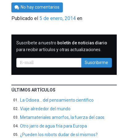
Por
No hay comentarios
César
Publicado el
5 de enero, 2014
en
Tomé
SUSCRIBIRME
Suscríbete a nuestro
boletín de noticias diario
para recibir artículos y otras actualizaciones.
Suscribirme
ÚLTIMOS ARTÍCULOS
La Odisea… del pensamiento científico
Viaje alrededor del mundo
Metamateriales amorfos, la fuerza del caos
Otro jarro de agua fría para Europa
¿Pueden los robots dudar de sí mismos?