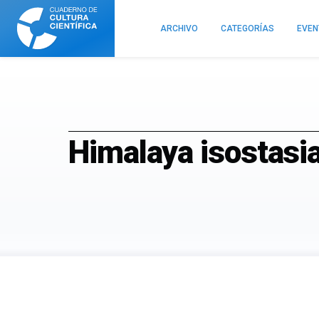
Cuaderno
de
ARCHIVO
CATEGORÍAS
EVE
Cultura
Científica
Himalaya isostasi