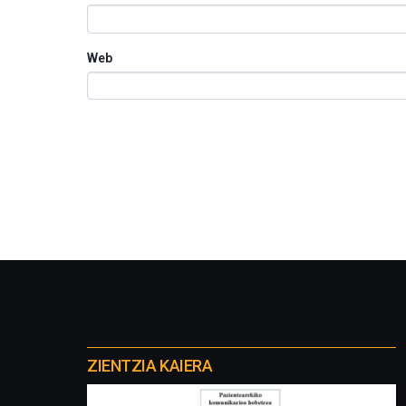
Web
Otros
proyectos
ZIENTZIA KAIERA