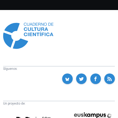
Información
Síguenos:
Un proyecto de:
Cátedra
Euskampus
de
Fundazioa