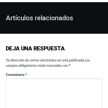
otoño
con
la
Artículos relacionados
celebración
de
la
novena
edición
de
DEJA UNA RESPUESTA
Bilbo
Zientzia
Plaza
Tu dirección de correo electrónico no será publicada.
Los
(BZP),
campos obligatorios están marcados con
*
un
festival
Comentario
*
que
llenará
la
ciudad
de
monólogos,
exposiciones,