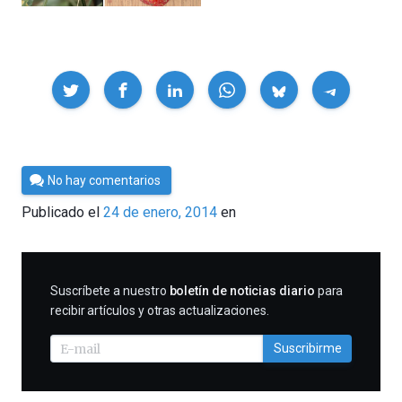
Compartir
Por
No hay comentarios
Cultura
Publicado el
24 de enero, 2014
en
Cientifica
SUSCRIBIRME
Suscríbete a nuestro
boletín de noticias diario
para
recibir artículos y otras actualizaciones.
Suscribirme