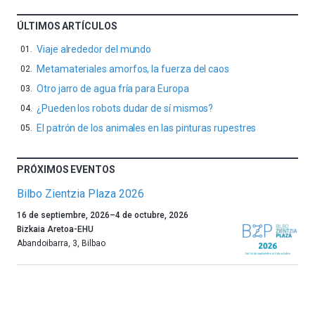
ÚLTIMOS ARTÍCULOS
Viaje alrededor del mundo
Metamateriales amorfos, la fuerza del caos
Otro jarro de agua fría para Europa
¿Pueden los robots dudar de sí mismos?
El patrón de los animales en las pinturas rupestres
PRÓXIMOS EVENTOS
Bilbo Zientzia Plaza 2026
Un
16 de septiembre, 2026
–
4 de octubre, 2026
año
Bizkaia Aretoa-EHU
más,
Abandoibarra, 3
,
Bilbao
Bilbao
dará
la
bienvenida
al