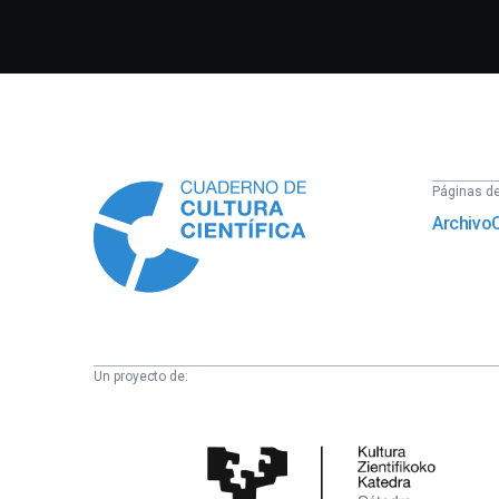
Información
Páginas del
Archivo
Un proyecto de:
Cátedra
de
Cultura
Científica