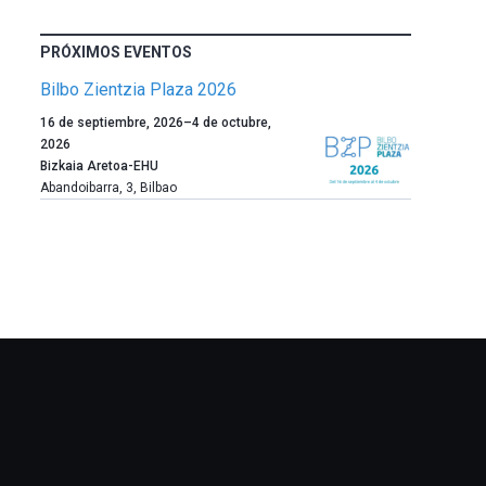
PRÓXIMOS EVENTOS
Bilbo Zientzia Plaza 2026
Un
16 de septiembre, 2026
–
4 de octubre,
año
2026
más,
Bizkaia Aretoa-EHU
Bilbao
Abandoibarra, 3
,
Bilbao
dará
la
bienvenida
al
otoño
con
la
celebración
de
la
novena
edición
de