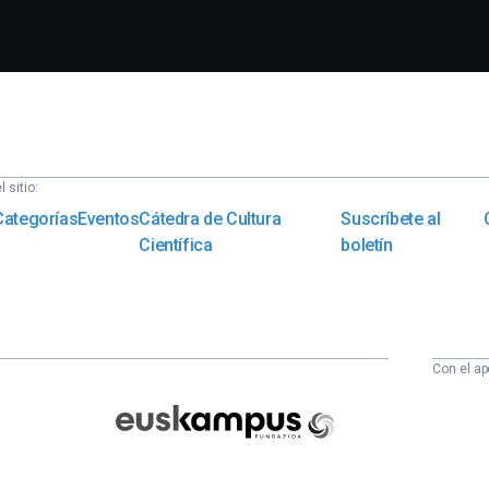
 sitio:
Categorías
Eventos
Cátedra de Cultura
Suscríbete al
Científica
boletín
Con el ap
Euskampus
Fundazioa