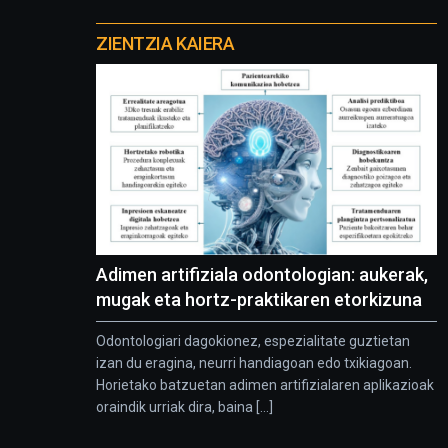
Otros
proyectos
ZIENTZIA KAIERA
Adimen artifiziala odontologian: aukerak,
mugak eta hortz-praktikaren etorkizuna
Odontologiari dagokionez, espezialitate guztietan
izan du eragina, neurri handiagoan edo txikiagoan.
Horietako batzuetan adimen artifizialaren aplikazioak
oraindik urriak dira, baina [...]