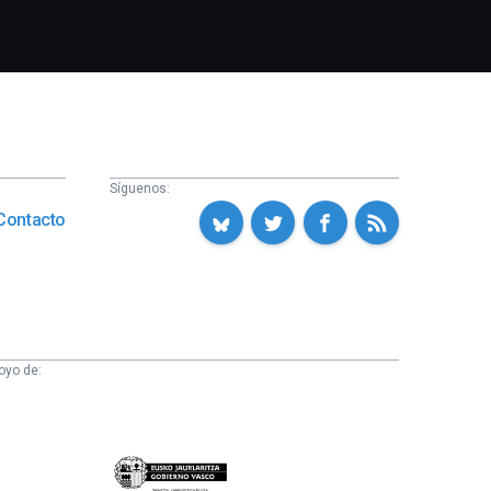
Síguenos:
Contacto
oyo de:
Eusko