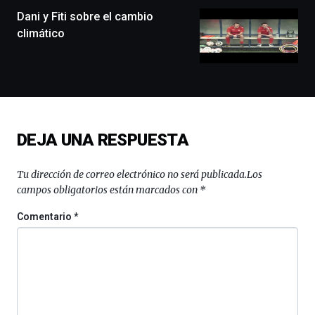
monólogos,
Dani y Fiti sobre el cambio
exposiciones,
climático
conferencias,
docufórums
y
espectáculos
de
ciencia
del
DEJA UNA RESPUESTA
16
de
septiembre
Tu dirección de correo electrónico no será publicada.
Los
al
campos obligatorios están marcados con
*
4
de
Comentario
*
octubre.
La
iniciativa,
organizada
por
la
Cátedra…