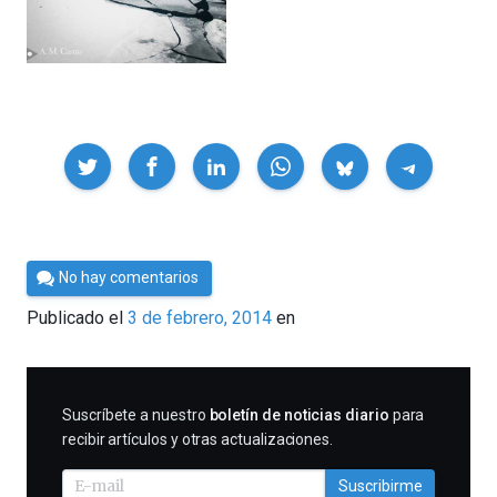
Compartir
Por
No hay comentarios
César
Publicado el
3 de febrero, 2014
en
Tomé
SUSCRIBIRME
Suscríbete a nuestro
boletín de noticias diario
para
recibir artículos y otras actualizaciones.
Suscribirme