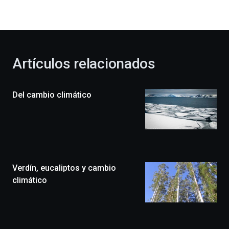
la
bienvenida
al
otoño
con
la
Artículos relacionados
celebración
de
la
Del cambio climático
novena
edición
de
Bilbo
Zientzia
Plaza
(BZP),
Verdín, eucaliptos y cambio
un
festival
climático
que
llenará
la
ciudad
de