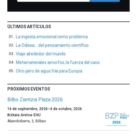
ÚLTIMOS ARTÍCULOS
La ingesta emocional como problema
La Odisea… del pensamiento científico
Viaje alrededor del mundo
Metamateriales amorfos, la fuerza del caos
Otro jarro de agua fría para Europa
PRÓXIMOS EVENTOS
Bilbo Zientzia Plaza 2026
Un
16 de septiembre, 2026
–
4 de octubre, 2026
año
Bizkaia Aretoa-EHU
más,
Abandoibarra, 3
,
Bilbao
Bilbao
dará