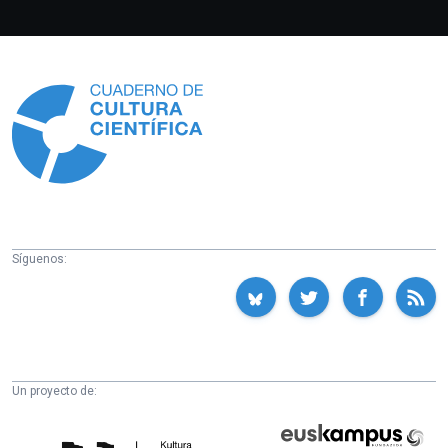
Información
Síguenos:
Un proyecto de:
Cátedra
Euskampus
de
Fundazioa