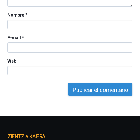
Nombre
*
E-mail
*
Web
Otros
proyectos
ZIENTZIA KAIERA