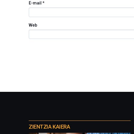
E-mail
*
Web
Otros
proyectos
ZIENTZIA KAIERA