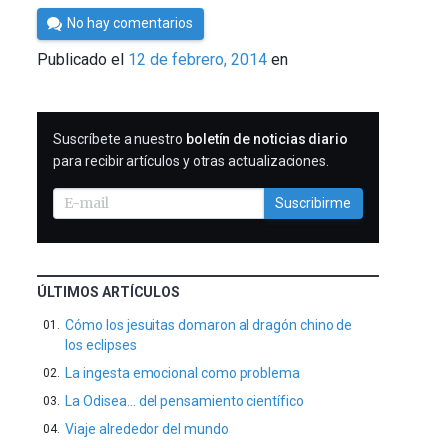
Por
No hay comentarios
César
Publicado el
12 de febrero, 2014
en
Tomé
SUSCRIBIRME
Suscríbete a nuestro
boletín de noticias diario
para recibir artículos y otras actualizaciones.
Suscribirme
ÚLTIMOS ARTÍCULOS
Cómo los jesuitas domaron al dragón chino de
los eclipses
La ingesta emocional como problema
La Odisea… del pensamiento científico
Viaje alrededor del mundo