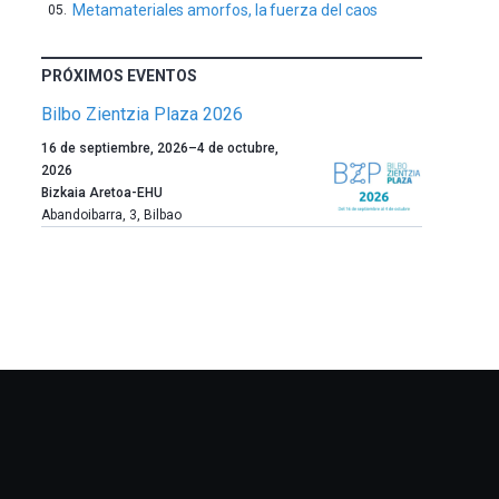
Metamateriales amorfos, la fuerza del caos
PRÓXIMOS EVENTOS
Bilbo Zientzia Plaza 2026
Un
16 de septiembre, 2026
–
4 de octubre,
año
2026
más,
Bizkaia Aretoa-EHU
Bilbao
Abandoibarra, 3
,
Bilbao
dará
la
bienvenida
al
otoño
con
la
celebración
de
la
novena
edición