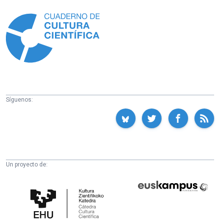
Información
Síguenos:
Un proyecto de:
Cátedra
Euskampus
de
Fundazioa
Cultura
Científica