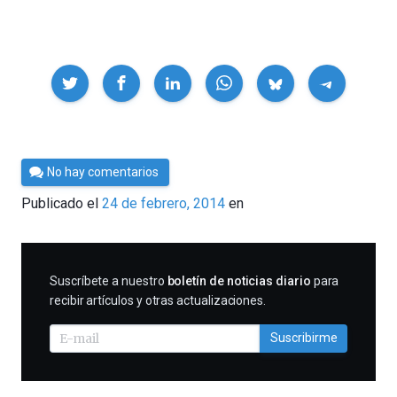
Compartir
Por
No hay comentarios
César
Publicado el
24 de febrero, 2014
en
Tomé
SUSCRIBIRME
Suscríbete a nuestro
boletín de noticias diario
para
recibir artículos y otras actualizaciones.
Suscribirme