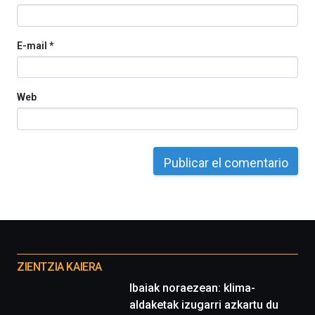
E-mail
*
Web
Otros
proyectos
ZIENTZIA KAIERA
Ibaiak noraezean: klima-
aldaketak izugarri azkartu du