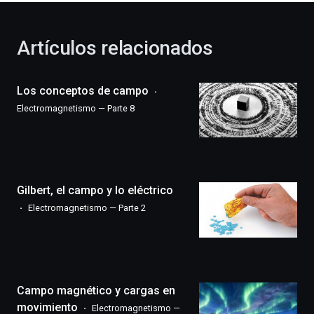
otoño
con
la
Artículos relacionados
celebración
de
la
Los conceptos de campo
novena
edición
Electromagnetismo — Parte 8
de
Bilbo
Zientzia
Plaza
(BZP),
Gilbert, el campo y lo eléctrico
un
festival
Electromagnetismo — Parte 2
que
llenará
la
ciudad
de
monólogos,
Campo magnético y cargas en
exposiciones,
movimiento
Electromagnetismo —