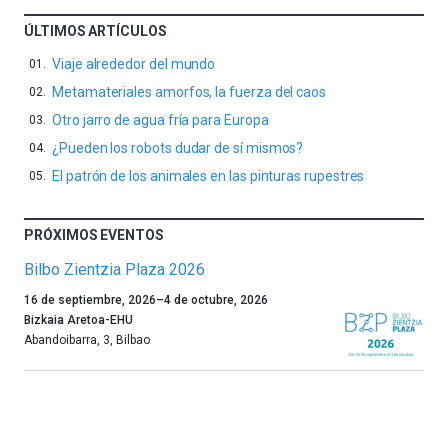
ÚLTIMOS ARTÍCULOS
Viaje alrededor del mundo
Metamateriales amorfos, la fuerza del caos
Otro jarro de agua fría para Europa
¿Pueden los robots dudar de sí mismos?
El patrón de los animales en las pinturas rupestres
PRÓXIMOS EVENTOS
Bilbo Zientzia Plaza 2026
Un
16 de septiembre, 2026
–
4 de octubre, 2026
año
Bizkaia Aretoa-EHU
más,
Abandoibarra, 3
,
Bilbao
Bilbao
dará
la
bienvenida
al