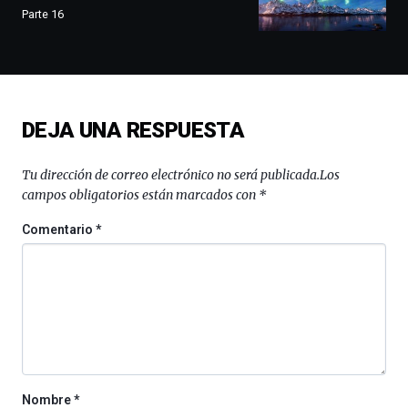
conferencias,
Parte 16
docufórums
y
espectáculos
de
ciencia
del
DEJA UNA RESPUESTA
16
de
septiembre
Tu dirección de correo electrónico no será publicada.
Los
al
campos obligatorios están marcados con
*
4
de
Comentario
*
octubre.
La
iniciativa,
organizada
por
la
Cátedra…
Nombre
*