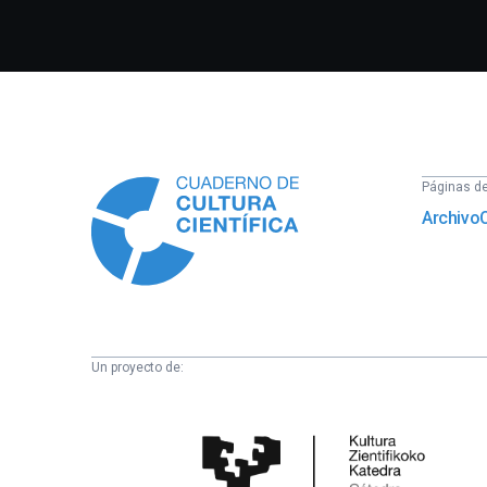
Información
Páginas del
Archivo
Un proyecto de:
Cátedra
de
Cultura
Científica