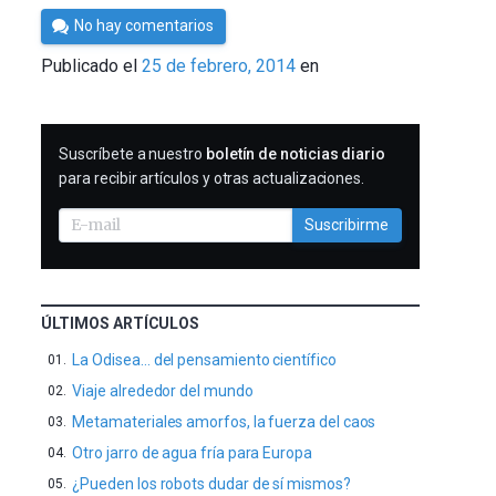
Por
No hay comentarios
César
Publicado el
25 de febrero, 2014
en
Tomé
SUSCRIBIRME
Suscríbete a nuestro
boletín de noticias diario
para recibir artículos y otras actualizaciones.
Suscribirme
ÚLTIMOS ARTÍCULOS
La Odisea… del pensamiento científico
Viaje alrededor del mundo
Metamateriales amorfos, la fuerza del caos
Otro jarro de agua fría para Europa
¿Pueden los robots dudar de sí mismos?