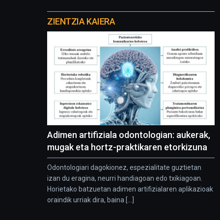
Otros
proyectos
ZIENTZIA KAIERA
Adimen artifiziala odontologian: aukerak,
mugak eta hortz-praktikaren etorkizuna
Odontologiari dagokionez, espezialitate guztietan
izan du eragina, neurri handiagoan edo txikiagoan.
Horietako batzuetan adimen artifizialaren aplikazioak
oraindik urriak dira, baina [...]