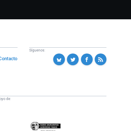
Síguenos:
Contacto
oyo de:
Eusko