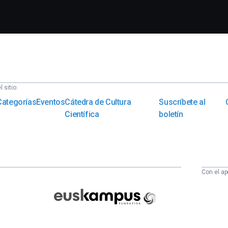
 sitio:
Categorías
Eventos
Cátedra de Cultura
Suscríbete al
Científica
boletín
Con el ap
Euskampus
Fundazioa