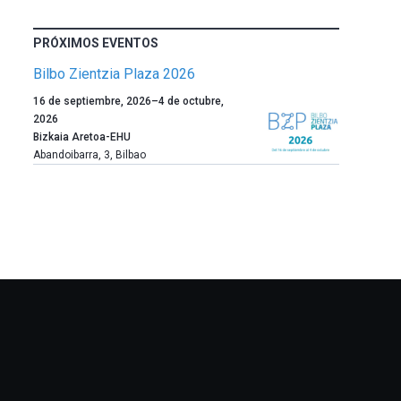
PRÓXIMOS EVENTOS
Bilbo Zientzia Plaza 2026
Un
16 de septiembre, 2026
–
4 de octubre,
año
2026
más,
Bizkaia Aretoa-EHU
Bilbao
Abandoibarra, 3
,
Bilbao
dará
la
bienvenida
al
otoño
con
la
celebración
de
la
novena
edición
de