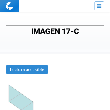
Cuaderno
de
Cultura
Científica
IMAGEN 17-C
Lectura accesible