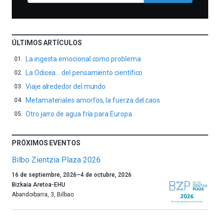
ÚLTIMOS ARTÍCULOS
La ingesta emocional como problema
La Odisea… del pensamiento científico
Viaje alrededor del mundo
Metamateriales amorfos, la fuerza del caos
Otro jarro de agua fría para Europa
PRÓXIMOS EVENTOS
Bilbo Zientzia Plaza 2026
Un
16 de septiembre, 2026
–
4 de octubre, 2026
año
Bizkaia Aretoa-EHU
más,
Abandoibarra, 3
,
Bilbao
Bilbao
dará