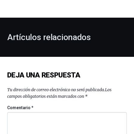
la
bienvenida
al
otoño
con
la
Artículos relacionados
celebración
de
la
novena
edición
de
DEJA UNA RESPUESTA
Bilbo
Zientzia
Plaza
Tu dirección de correo electrónico no será publicada.
Los
(BZP),
campos obligatorios están marcados con
*
un
festival
Comentario
*
que
llenará
la
ciudad
de