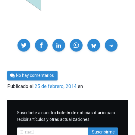
Compartir
Por
No hay comentarios
César
Publicado el
25 de febrero, 2014
en
Tomé
SUSCRIBIRME
Suscríbete a nuestro
boletín de noticias diario
para
recibir artículos y otras actualizaciones.
Suscribirme