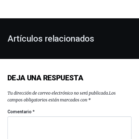
la
bienvenida
al
otoño
con
la
Artículos relacionados
celebración
de
la
novena
edición
de
DEJA UNA RESPUESTA
Bilbo
Zientzia
Plaza
Tu dirección de correo electrónico no será publicada.
Los
(BZP),
campos obligatorios están marcados con
*
un
festival
Comentario
*
que
llenará
la
ciudad
de