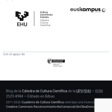
Cátedra
Euskampus
de
Fundazioa
Cultura
Científica
de
la
UPV/EHU
Con el apoyo de:
Eusko
Jaurlaritza
-
Zientzia,
Unibertsitate
eta
Blog de la
Cátedra de Cultura Científica
de la
UPV
/
EHU
—
ISSN
2529-8984
—
Editado en Bilbao
Berrikuntza
2011-2026
Cuaderno de Cultura Científica
está bajo una licencia
saila
Creative Commons Reconocimiento-NoComercial-SinObraDerivada 4.0