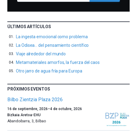
ÚLTIMOS ARTÍCULOS
La ingesta emocional como problema
La Odisea… del pensamiento científico
Viaje alrededor del mundo
Metamateriales amorfos, la fuerza del caos
Otro jarro de agua fría para Europa
PRÓXIMOS EVENTOS
Bilbo Zientzia Plaza 2026
Un
16 de septiembre, 2026
–
4 de octubre, 2026
año
Bizkaia Aretoa-EHU
más,
Abandoibarra, 3
,
Bilbao
Bilbao
dará