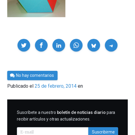
Compartir
Por
No hay comentarios
César
Publicado el
25 de febrero, 2014
en
Tomé
SUSCRIBIRME
Suscríbete a nuestro
boletín de noticias diario
para
recibir artículos y otras actualizaciones.
Suscribirme