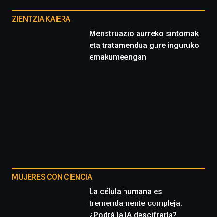
Otros
proyectos
ZIENTZIA KAIERA
Menstruazio aurreko sintomak
eta tratamendua gure inguruko
emakumeengan
MUJERES CON CIENCIA
La célula humana es
tremendamente compleja.
¿Podrá la IA descifrarla?