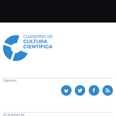
Información
Síguenos:
Un proyecto de: