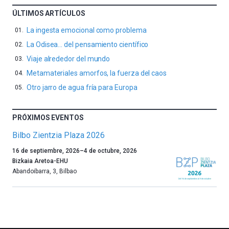
ÚLTIMOS ARTÍCULOS
La ingesta emocional como problema
La Odisea… del pensamiento científico
Viaje alrededor del mundo
Metamateriales amorfos, la fuerza del caos
Otro jarro de agua fría para Europa
PRÓXIMOS EVENTOS
Bilbo Zientzia Plaza 2026
Un
16 de septiembre, 2026
–
4 de octubre, 2026
año
Bizkaia Aretoa-EHU
más,
Abandoibarra, 3
,
Bilbao
Bilbao
dará
la
bienvenida
al