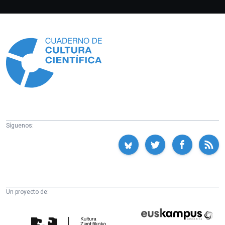
Información
Síguenos:
Un proyecto de:
Cátedra
Euskampus
de
Fundazioa