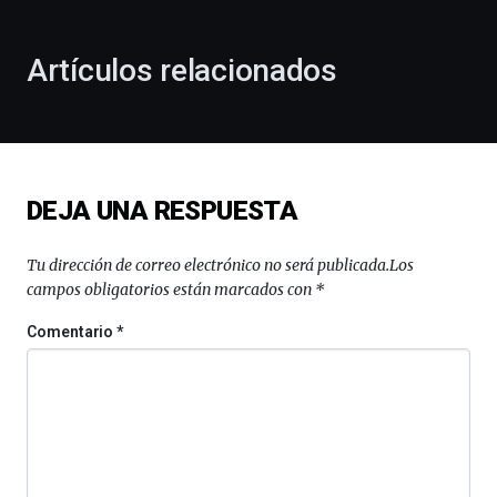
otoño
con
la
Artículos relacionados
celebración
de
la
novena
edición
de
DEJA UNA RESPUESTA
Bilbo
Zientzia
Plaza
Tu dirección de correo electrónico no será publicada.
Los
(BZP),
campos obligatorios están marcados con
*
un
festival
Comentario
*
que
llenará
la
ciudad
de
monólogos,
exposiciones,
conferencias,