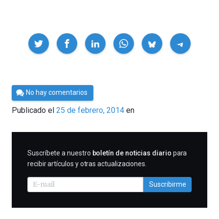
Compartir
Por
No hay comentarios
Cultura
Publicado el
25 de febrero, 2014
en
Cientifica
SUSCRIBIRME
Suscríbete a nuestro
boletín de noticias diario
para
recibir artículos y otras actualizaciones.
Suscribirme