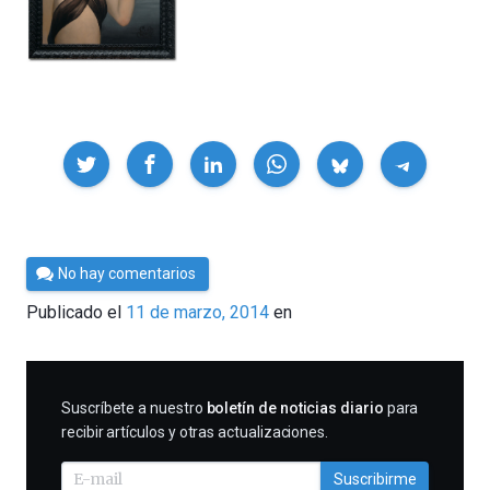
Compartir
Por
No hay comentarios
César
Publicado el
11 de marzo, 2014
en
Tomé
SUSCRIBIRME
Suscríbete a nuestro
boletín de noticias diario
para
recibir artículos y otras actualizaciones.
Suscribirme