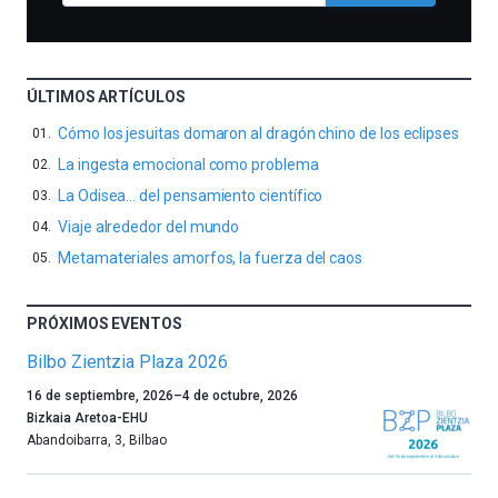
ÚLTIMOS ARTÍCULOS
Cómo los jesuitas domaron al dragón chino de los eclipses
La ingesta emocional como problema
La Odisea… del pensamiento científico
Viaje alrededor del mundo
Metamateriales amorfos, la fuerza del caos
PRÓXIMOS EVENTOS
Bilbo Zientzia Plaza 2026
Un
16 de septiembre, 2026
–
4 de octubre, 2026
año
Bizkaia Aretoa-EHU
más,
Abandoibarra, 3
,
Bilbao
Bilbao
dará