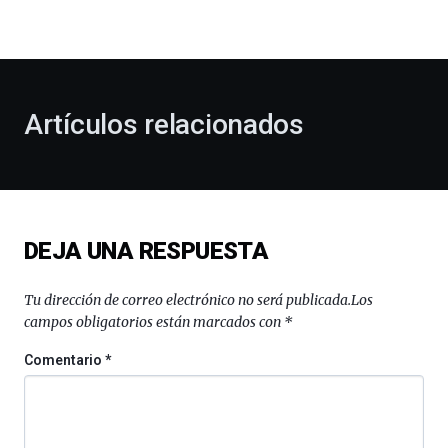
la
bienvenida
al
otoño
con
la
Artículos relacionados
celebración
de
la
novena
edición
de
DEJA UNA RESPUESTA
Bilbo
Zientzia
Plaza
Tu dirección de correo electrónico no será publicada.
Los
(BZP),
campos obligatorios están marcados con
*
un
festival
Comentario
*
que
llenará
la
ciudad
de