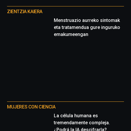
Otros
proyectos
ZIENTZIA KAIERA
Menstruazio aurreko sintomak
eta tratamendua gure inguruko
emakumeengan
MUJERES CON CIENCIA
La célula humana es
tremendamente compleja.
¿Podrá la IA descifrarla?