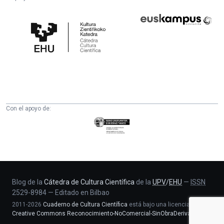
Cátedra
Euskampus
de
Fundazioa
Cultura
Científica
de
la
UPV/EHU
Con el apoyo de:
Eusko
Jaurlaritza
-
Zientzia,
Unibertsitate
eta
Blog de la
Cátedra de Cultura Científica
de la
UPV
/
EHU
—
ISSN
2529-8984
—
Editado en Bilbao
Berrikuntza
2011-2026
Cuaderno de Cultura Científica
está bajo una licencia
saila
Creative Commons Reconocimiento-NoComercial-SinObraDerivada 4.0