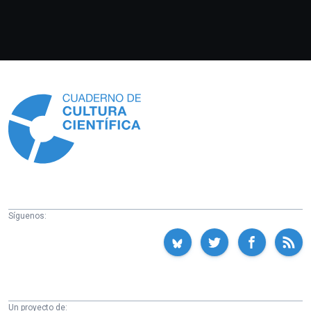
Información
Síguenos:
Un proyecto de: