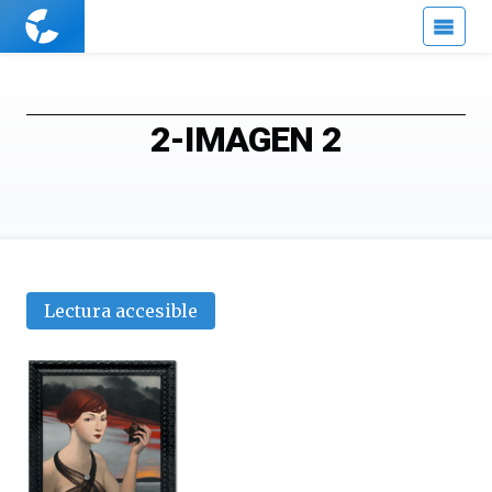
Cuaderno
de
Cultura
Científica
2-IMAGEN 2
Lectura accesible