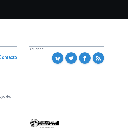
Síguenos:
Contacto
oyo de:
Eusko