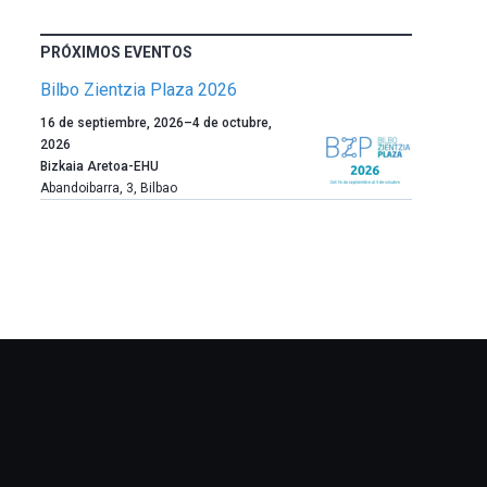
PRÓXIMOS EVENTOS
Bilbo Zientzia Plaza 2026
Un
16 de septiembre, 2026
–
4 de octubre,
año
2026
más,
Bizkaia Aretoa-EHU
Bilbao
Abandoibarra, 3
,
Bilbao
dará
la
bienvenida
al
otoño
con
la
celebración
de
la
novena
edición
de