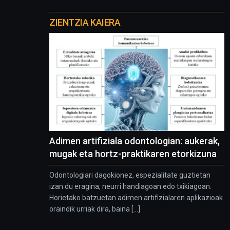
Otros
proyectos
ZIENTZIA KAIERA
Adimen artifiziala odontologian: aukerak,
mugak eta hortz-praktikaren etorkizuna
Odontologiari dagokionez, espezialitate guztietan
izan du eragina, neurri handiagoan edo txikiagoan.
Horietako batzuetan adimen artifizialaren aplikazioak
oraindik urriak dira, baina [...]