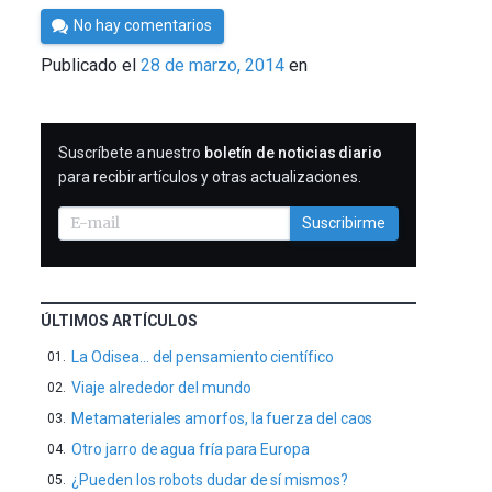
Por
No hay comentarios
Cultura
Publicado el
28 de marzo, 2014
en
Cientifica
SUSCRIBIRME
Suscríbete a nuestro
boletín de noticias diario
para recibir artículos y otras actualizaciones.
Suscribirme
ÚLTIMOS ARTÍCULOS
La Odisea… del pensamiento científico
Viaje alrededor del mundo
Metamateriales amorfos, la fuerza del caos
Otro jarro de agua fría para Europa
¿Pueden los robots dudar de sí mismos?