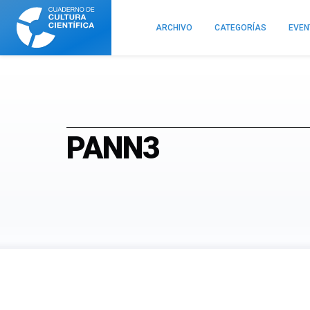
Cuaderno
de
ARCHIVO
CATEGORÍAS
EVE
Cultura
Científica
PANN3