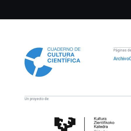
Información
Páginas del
Archivo
Un proyecto de:
Cátedra
de
Cultura
Científica