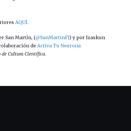
riores
AQUÍ
.
er San Martín, (
@SanMartinFJ
) y por Izaskun
 colaboración de
Activa Tu Neurona
de Cultura Científica
.