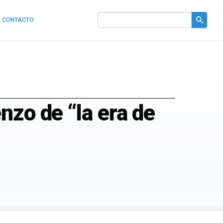
CONTACTO
Buscar
en
el
sitio
nzo de “la era de