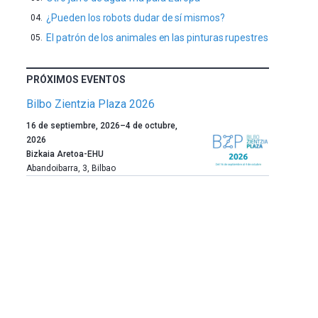
¿Pueden los robots dudar de sí mismos?
El patrón de los animales en las pinturas rupestres
PRÓXIMOS EVENTOS
Bilbo Zientzia Plaza 2026
Un
16 de septiembre, 2026
–
4 de octubre,
año
2026
más,
Bizkaia Aretoa-EHU
Bilbao
Abandoibarra, 3
,
Bilbao
dará
la
bienvenida
al
otoño
con
la
celebración
de
la