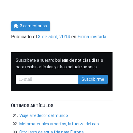
Por
3 comentarios
César
Publicado el
3 de abril, 2014
en
Firma invitada
Tomé
SUSCRIBIRME
Suscríbete a nuestro
boletín de noticias diario
para recibir artículos y otras actualizaciones.
Suscribirme
ÚLTIMOS ARTÍCULOS
Viaje alrededor del mundo
Metamateriales amorfos, la fuerza del caos
Otro jarro de agua fría para Europa