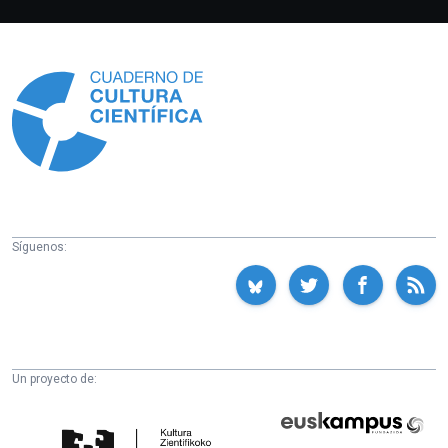
Información
Síguenos:
Un proyecto de:
Cátedra
Euskampus
de
Fundazioa