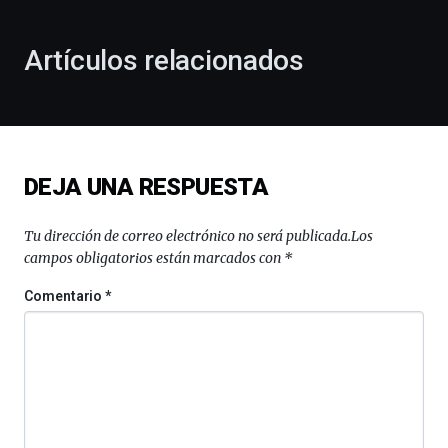
otoño
con
la
Artículos relacionados
celebración
de
la
novena
edición
de
DEJA UNA RESPUESTA
Bilbo
Zientzia
Plaza
Tu dirección de correo electrónico no será publicada.
Los
(BZP),
campos obligatorios están marcados con
*
un
festival
Comentario
*
que
llenará
la
ciudad
de
monólogos,
exposiciones,
conferencias,