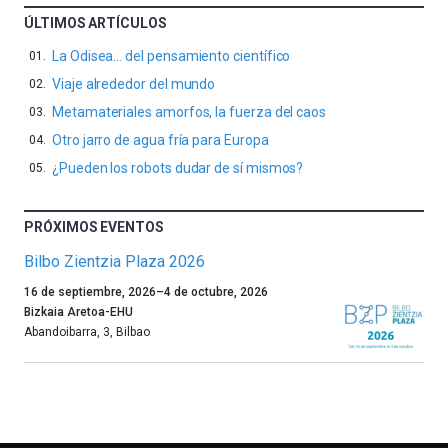
ÚLTIMOS ARTÍCULOS
La Odisea… del pensamiento científico
Viaje alrededor del mundo
Metamateriales amorfos, la fuerza del caos
Otro jarro de agua fría para Europa
¿Pueden los robots dudar de sí mismos?
PRÓXIMOS EVENTOS
Bilbo Zientzia Plaza 2026
Un
16 de septiembre, 2026
–
4 de octubre, 2026
año
Bizkaia Aretoa-EHU
más,
Abandoibarra, 3
,
Bilbao
Bilbao
dará
la
bienvenida
al