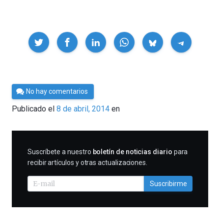
Compartir
Por
No hay comentarios
César
Publicado el
8 de abril, 2014
en
Tomé
SUSCRIBIRME
Suscríbete a nuestro
boletín de noticias diario
para
recibir artículos y otras actualizaciones.
Suscribirme